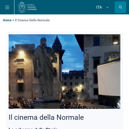
Salta
Salta
Salta
ITA
alla
al
alla
Cambia
lingua
navigazione
contenuto
ricerca
principale
principale
principale
Briciole
Home
Il Cinema Della Normale
di
pane
Il cinema della Normale