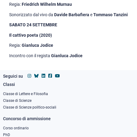
Regia:
Friedrich Wilhelm Murnau
Sonorizzato dal vivo da
Davide Barbafiera
e
Tommaso Tanzini
SABATO 24 SETTEMBRE
Il cattivo poeta (2020)
Regia:
Gianluca Jodice
Incontro con il regista
Gianluca Jodice
Seguici su
Classi
Footer
column
Classe di Lettere e Filosofia
Classe di Scienze
1
Classe di Scienze politico-sociali
Concorso di ammissione
Corso ordinario
PhD