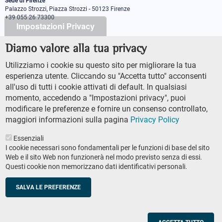
Sede di Firenze
Palazzo Strozzi, Piazza Strozzi - 50123 Firenze
+39 055 26 73300
Impostazioni Privacy
Diamo valore alla tua privacy
PEC protocollo@pec.sns.it
Codice Fiscale 8000 5050507
Utilizziamo i cookie su questo sito per migliorare la tua
Partita IVA IT00420000507
esperienza utente. Cliccando su "Accetta tutto" acconsenti
Ufficio comunicazione
all'uso di tutti i cookie attivati di default. In qualsiasi
Addetto stampa
momento, accedendo a "Impostazioni privacy", puoi
URP - Ufficio relazioni con il pubblico
modificare le preferenze e fornire un consenso controllato,
maggiori informazioni sulla pagina
Privacy Policy
Essenziali
I cookie necessari sono fondamentali per le funzioni di base del sito
Web e il sito Web non funzionerà nel modo previsto senza di essi.
Questi cookie non memorizzano dati identificativi personali.
AMMINISTRAZIONE TRASPARENTE
Footer
ACCESSIBILTÀ
secondary
SALVA LE PREFERENZE
MAPPA DEL SITO
navigation
PRIVACY POLICY
SOCIAL MEDIA POLICY