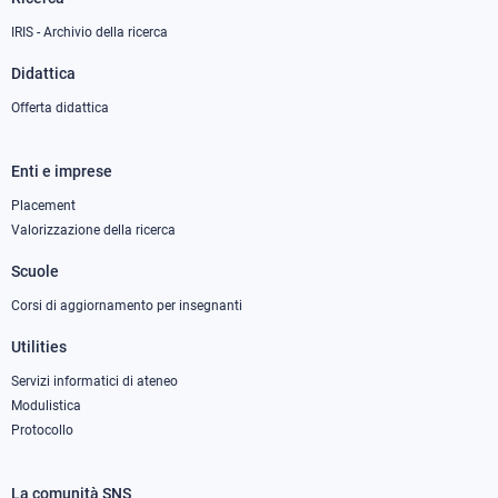
IRIS - Archivio della ricerca
Didattica
Offerta didattica
Enti e imprese
Footer
column
Placement
Valorizzazione della ricerca
2
Scuole
Corsi di aggiornamento per insegnanti
Utilities
Servizi informatici di ateneo
Modulistica
Protocollo
La comunità SNS