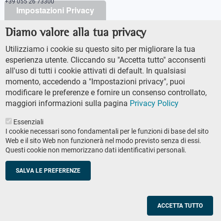
+39 055 26 73300
Impostazioni Privacy
Diamo valore alla tua privacy
PEC protocollo@pec.sns.it
Codice Fiscale 8000 5050507
Utilizziamo i cookie su questo sito per migliorare la tua
Partita IVA IT00420000507
esperienza utente. Cliccando su "Accetta tutto" acconsenti
Ufficio comunicazione
all'uso di tutti i cookie attivati di default. In qualsiasi
Addetto stampa
momento, accedendo a "Impostazioni privacy", puoi
URP - Ufficio relazioni con il pubblico
modificare le preferenze e fornire un consenso controllato,
maggiori informazioni sulla pagina
Privacy Policy
Essenziali
I cookie necessari sono fondamentali per le funzioni di base del sito
Web e il sito Web non funzionerà nel modo previsto senza di essi.
Questi cookie non memorizzano dati identificativi personali.
AMMINISTRAZIONE TRASPARENTE
Footer
ACCESSIBILTÀ
secondary
SALVA LE PREFERENZE
MAPPA DEL SITO
navigation
PRIVACY POLICY
SOCIAL MEDIA POLICY
ACCETTA TUTTO
© Scuola Normale Superiore 2023