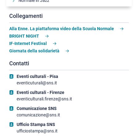
Normale in Jazz
Il Cinema della Normale
Collegamenti
Comunicare la ricerca
Alla Enne. La piattaforma video della Scuola Normale
Il Forum studentesco
BRIGHT NIGHT
Le Letture della Normale
IF-Internet Festival
Giornata della solidarietà
Arte contemporanea alla Carovana
Progetto Piazza dei Cavalieri
Contatti
Coordinamento Terza Missione/Public Engagement
Eventi culturali - Pisa
eventicuturali@sns.it
Eventi culturali - Firenze
eventiculturali.firenze@sns.it
Comunicazione SNS
comunicazione@sns.it
Ufficio Stampa SNS
ufficiostampa@sns.it