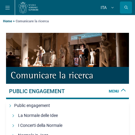
Salta
Salta
Salta
ITA
alla
al
alla
Cambia
lingua
navigazione
contenuto
ricerca
principale
principale
principale
Briciole
Home
Comunicare la ricerca
di
pane
Comunicare la ricerca
PUBLIC ENGAGEMENT
MENU
Public engagement
La Normale delle Idee
I Concerti della Normale