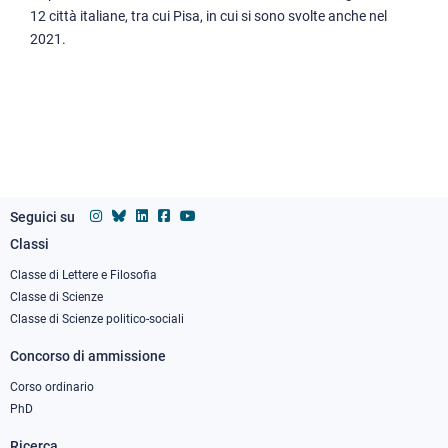
12 città italiane, tra cui Pisa, in cui si sono svolte anche nel
2021.
Seguici su
Classi
Footer
column
Classe di Lettere e Filosofia
Classe di Scienze
1
Classe di Scienze politico-sociali
Concorso di ammissione
Corso ordinario
PhD
Ricerca