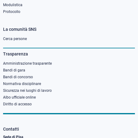
Modulistica
Protocollo
La comunità SNS
Footer
column
Cerca persone
3
Trasparenza
Amministrazione trasparente
Bandi di gara
Bandi di concorso
Normativa disciplinare
Sicurezza nei luoghi di lavoro
Albo ufficiale online
Diritto di accesso
Contatti
Sede di Pisa