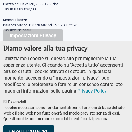
Piazza dei Cavalieri, 7 - 56126 Pisa
+39 050 509 898/881
Sede di Firenze
Palazzo Strozzi, Piazza Strozzi - 50123 Firenze
+39 055 26 73300
Impostazioni Privacy
Diamo valore alla tua privacy
PEC protocollo@pec.sns.it
Codice Fiscale 8000 5050507
Utilizziamo i cookie su questo sito per migliorare la tua
Partita IVA IT00420000507
esperienza utente. Cliccando su "Accetta tutto" acconsenti
Ufficio comunicazione
all'uso di tutti i cookie attivati di default. In qualsiasi
Addetto stampa
momento, accedendo a "Impostazioni privacy", puoi
URP - Ufficio relazioni con il pubblico
modificare le preferenze e fornire un consenso controllato,
maggiori informazioni sulla pagina
Privacy Policy
Essenziali
I cookie necessari sono fondamentali per le funzioni di base del sito
Web e il sito Web non funzionerà nel modo previsto senza di essi.
Questi cookie non memorizzano dati identificativi personali.
AMMINISTRAZIONE TRASPARENTE
Footer
ACCESSIBILTÀ
SALVA LE PREFERENZE