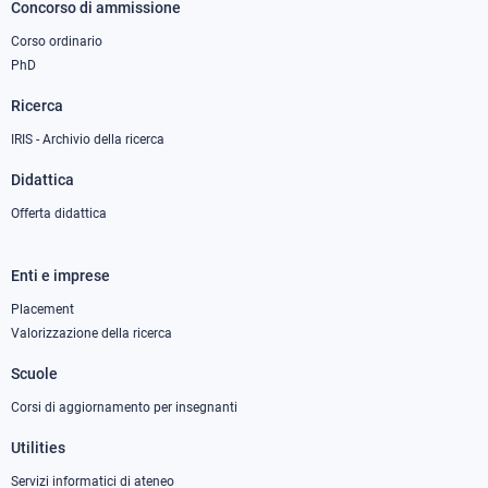
Concorso di ammissione
Corso ordinario
PhD
Ricerca
IRIS - Archivio della ricerca
Didattica
Offerta didattica
Enti e imprese
Footer
column
Placement
Valorizzazione della ricerca
2
Scuole
Corsi di aggiornamento per insegnanti
Utilities
Servizi informatici di ateneo