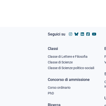
Seguici su
Classi
Footer
Classe di Lettere e Filosofia
column
Classe di Scienze
V
Classe di Scienze politico-sociali
1
Concorso di ammissione
C
i
Corso ordinario
PhD
U
Ricerca
S