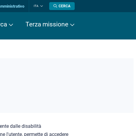
amministrativo
CERCA
ITA
Cambia
lingua
rca
Terza missione
nte dalle disabilità
one l'utente, permette di accedere