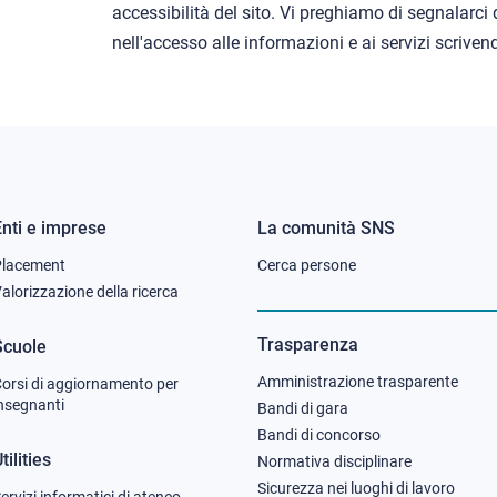
accessibilità del sito. Vi preghiamo di segnalarci d
nell'accesso alle informazioni e ai servizi scrive
Enti e imprese
La comunità SNS
Footer
Footer
Placement
Cerca persone
column
column
alorizzazione della ricerca
2
3
Trasparenza
Scuole
Amministrazione trasparente
orsi di aggiornamento per
nsegnanti
Bandi di gara
Bandi di concorso
tilities
Normativa disciplinare
Sicurezza nei luoghi di lavoro
ervizi informatici di ateneo