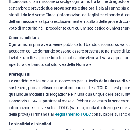
Il concorso di ammissione si svolge ogni anno tra la fine di agosto e
settembre e prevede
due prove scritte
e
due orali
, sia al I anno sia a
stabiliti dalle diverse Classi (informazioni dettagliate nel bando di co
dell’ammissione valgono esclusivamente i risultati delle prove di con
voto di maturità né il precedente curriculum scolastico o universitari
Come candidarsi
Ogni anno, in primavera, viene pubblicato il bando di concorso valid
accademico. Le domande possono essere presentate nel mese di lug
inviate tramite la procedura telematica che viene attivata appositame
apertura del bando, sul sito web della Normale.
Prerequisiti
Le candidate e i candidati al concorso per il I livello della
Classe di S
sostenere, prima dell'iscrizione al concorso, il test
TOLC
. Il test può
qualunque modalità di erogazione e in una qualunque delle sedi unive
Consorzio CISIA, a partire dal mese di febbraio ed entro la scadenza 
informazioni sui diversi test TOLC (validità, modalità di erogazione, va
della prova) si rimanda al
Regolamento TOLC
consultabile sul sito 
Le vincitrici e i vincitori