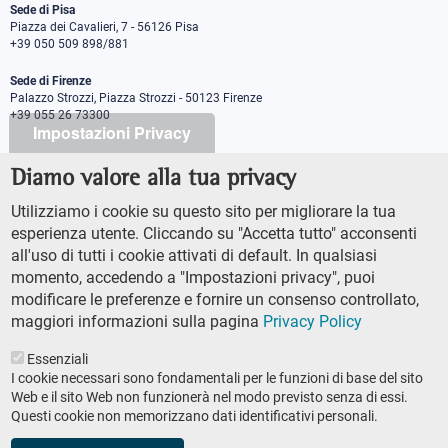
Sede di Pisa
Piazza dei Cavalieri, 7 - 56126 Pisa
+39 050 509 898/881
Sede di Firenze
Palazzo Strozzi, Piazza Strozzi - 50123 Firenze
+39 055 26 73300
Impostazioni Privacy
Diamo valore alla tua privacy
PEC protocollo@pec.sns.it
Codice Fiscale 8000 5050507
Utilizziamo i cookie su questo sito per migliorare la tua
Partita IVA IT00420000507
esperienza utente. Cliccando su "Accetta tutto" acconsenti
Ufficio comunicazione
all'uso di tutti i cookie attivati di default. In qualsiasi
Addetto stampa
momento, accedendo a "Impostazioni privacy", puoi
URP - Ufficio relazioni con il pubblico
modificare le preferenze e fornire un consenso controllato,
maggiori informazioni sulla pagina
Privacy Policy
Essenziali
I cookie necessari sono fondamentali per le funzioni di base del sito
Web e il sito Web non funzionerà nel modo previsto senza di essi.
Questi cookie non memorizzano dati identificativi personali.
AMMINISTRAZIONE TRASPARENTE
Footer
ACCESSIBILTÀ