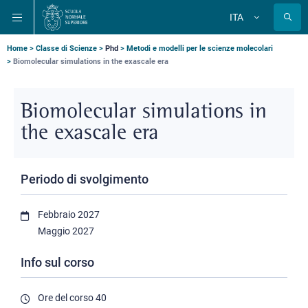
Salta
Salta
Salta
ITA
alla
al
alla
Cambia
lingua
navigazione
contenuto
ricerca
principale
principale
principale
Briciole
Home
Classe di Scienze
Phd
Metodi e modelli per le scienze molecolari
Biomolecular simulations in the exascale era
di
pane
Biomolecular simulations in
the exascale era
Periodo di svolgimento
Febbraio 2027
Maggio 2027
Info sul corso
Ore del corso
40