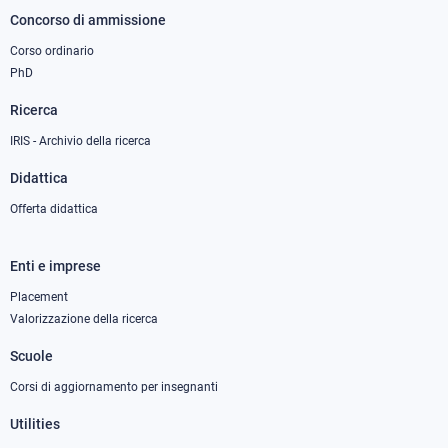
Concorso di ammissione
Corso ordinario
PhD
Ricerca
IRIS - Archivio della ricerca
Didattica
Offerta didattica
Enti e imprese
Footer
column
Placement
Valorizzazione della ricerca
2
Scuole
Corsi di aggiornamento per insegnanti
Utilities