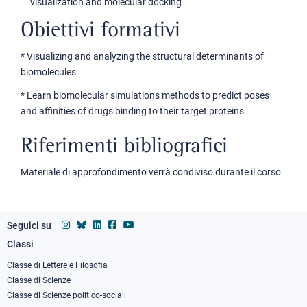
visualization and molecular docking
Obiettivi formativi
* Visualizing and analyzing the structural determinants of
biomolecules
* Learn biomolecular simulations methods to predict poses
and affinities of drugs binding to their target proteins
Riferimenti bibliografici
Materiale di approfondimento verrà condiviso durante il corso
Seguici su
Classi
Footer
column
Classe di Lettere e Filosofia
Classe di Scienze
1
Classe di Scienze politico-sociali