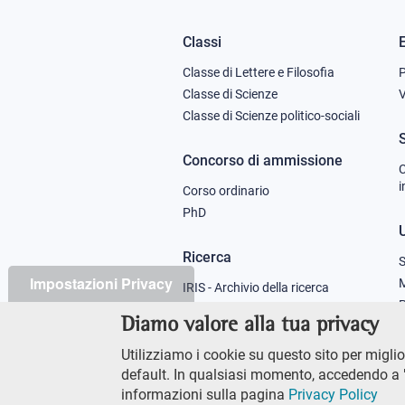
Classi
Footer
Classe di Lettere e Filosofia
column
Classe di Scienze
V
Classe di Scienze politico-sociali
1
Concorso di ammissione
C
i
Corso ordinario
PhD
U
Ricerca
S
Impostazioni Privacy
M
IRIS - Archivio della ricerca
P
Diamo valore alla tua privacy
Didattica
Utilizziamo i cookie su questo sito per miglior
Offerta didattica
default. In qualsiasi momento, accedendo a "
informazioni sulla pagina
Privacy Policy