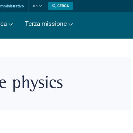
amministrativo
CERCA
ITA
Cambia
lingua
rca
Terza missione
e physics