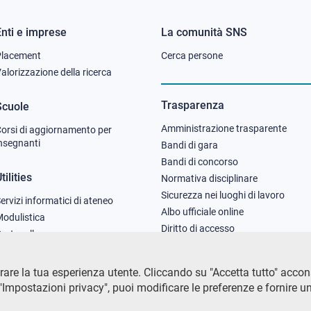
Enti e imprese
La comunità SNS
Footer
Footer
Placement
Cerca persone
column
column
alorizzazione della ricerca
2
3
Trasparenza
Scuole
Amministrazione trasparente
orsi di aggiornamento per
nsegnanti
Bandi di gara
Bandi di concorso
tilities
Normativa disciplinare
Sicurezza nei luoghi di lavoro
ervizi informatici di ateneo
Albo ufficiale online
odulistica
Diritto di accesso
rotocollo
are la tua esperienza utente. Cliccando su "Accetta tutto" acconsen
Impostazioni privacy", puoi modificare le preferenze e fornire u