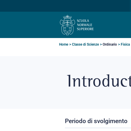
Salta
Salta
Salta
alla
al
alla
navigazione
contenuto
ricerca
principale
principale
principale
Briciole
Home
Classe di Scienze
Ordinario
Fisica
di
pane
Introduct
Periodo di svolgimento