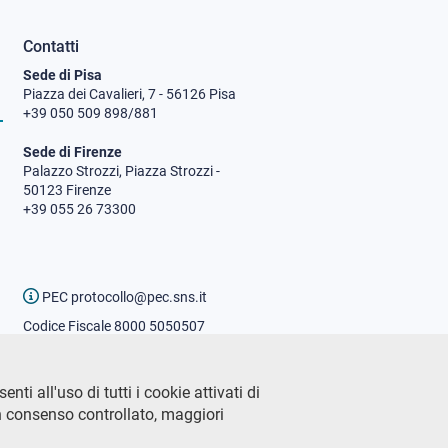
Contatti
Sede di Pisa
Piazza dei Cavalieri, 7 - 56126 Pisa
+39 050 509 898/881
Sede di Firenze
Palazzo Strozzi, Piazza Strozzi -
50123 Firenze
+39 055 26 73300
PEC protocollo@pec.sns.it
Codice Fiscale 8000 5050507
Partita IVA IT00420000507
Ufficio comunicazione
ti all'uso di tutti i cookie attivati di
Addetto stampa
n consenso controllato, maggiori
URP - Ufficio relazioni con il
pubblico