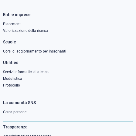
Enti e imprese
Footer
column
Placement
Valorizzazione della ricerca
2
Scuole
Corsi di aggiornamento per insegnanti
Utilities
Servizi informatici di ateneo
Modulistica
Protocollo
La comunità SNS
Footer
column
Cerca persone
3
Trasparenza