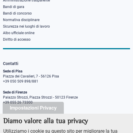
Amministrazione trasparente
Bandi di gara
Bandi di concorso
Normativa disciplinare
Sicurezza nei luoghi di lavoro
Albo ufficiale online
Diritto di accesso
Contatti
Sede di Pisa
Piazza dei Cavalieri, 7 - 56126 Pisa
+39 050 509 898/881
Sede di Firenze
Palazzo Strozzi, Piazza Strozzi - 50123 Firenze
+39 055 26 73300
Impostazioni Privacy
Diamo valore alla tua privacy
PEC protocollo@pec.sns.it
Codice Fiscale 8000 5050507
Utilizziamo i cookie su questo sito per migliorare la tua