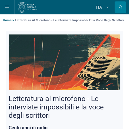
Salta
Salta
Salta
ITA
alla
al
alla
Cambia
lingua
navigazione
contenuto
ricerca
principale
principale
principale
Briciole
Home
Letteratura Al Microfono - Le Interviste Impossibili E La Voce Degli Scrittori
di
pane
Letteratura al microfono - Le
interviste impossibili e la voce
degli scrittori
Cento anni di radio