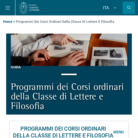
Salta
Salta
Salta
ITA
alla
al
alla
Cambia
lingua
navigazione
contenuto
ricerca
principale
principale
principale
Briciole
Home
Programmi Dei Corsi Ordinari Della Classe Di Lettere E Filosofia
di
pane
GUIDA
Programmi dei Corsi ordinari
della Classe di Lettere e
Filosofia
PROGRAMMI DEI CORSI ORDINARI
MENU
DELLA CLASSE DI LETTERE E FILOSOFIA