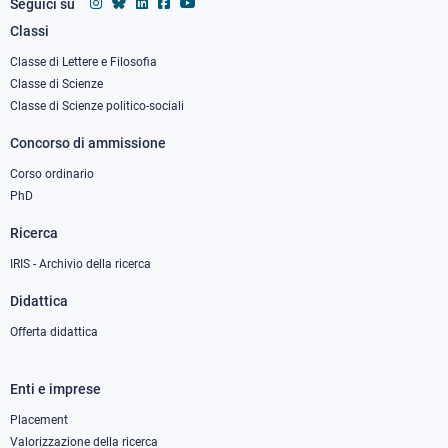
Seguici su
Classi
Footer
column
Classe di Lettere e Filosofia
Classe di Scienze
1
Classe di Scienze politico-sociali
Concorso di ammissione
Corso ordinario
PhD
Ricerca
IRIS - Archivio della ricerca
Didattica
Offerta didattica
Enti e imprese
Footer
column
Placement
Valorizzazione della ricerca