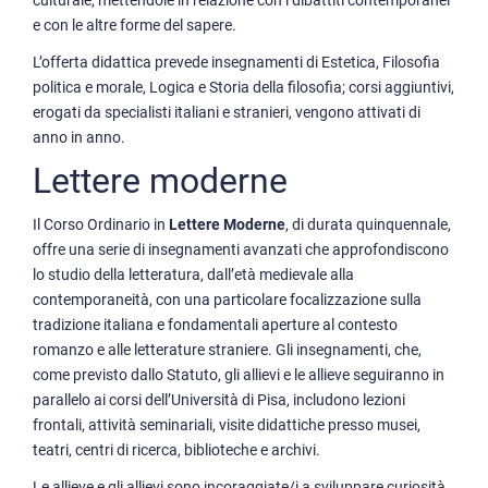
culturale, mettendole in relazione con i dibattiti contemporanei
e con le altre forme del sapere.
L’offerta didattica prevede insegnamenti di Estetica, Filosofia
politica e morale, Logica e Storia della filosofia; corsi aggiuntivi,
erogati da specialisti italiani e stranieri, vengono attivati di
anno in anno.
Lettere moderne
Il Corso Ordinario in
Lettere Moderne
, di durata quinquennale,
offre una serie di insegnamenti avanzati che approfondiscono
lo studio della letteratura, dall’età medievale alla
contemporaneità, con una particolare focalizzazione sulla
tradizione italiana e fondamentali aperture al contesto
romanzo e alle letterature straniere. Gli insegnamenti, che,
come previsto dallo Statuto, gli allievi e le allieve seguiranno in
parallelo ai corsi dell’Università di Pisa, includono lezioni
frontali, attività seminariali, visite didattiche presso musei,
teatri, centri di ricerca, biblioteche e archivi.
Le allieve e gli allievi sono incoraggiate/i a sviluppare curiosità