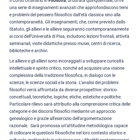
Il Corso Ordinario in
Filosofia
, di durata quinquennale, offre
una serie di insegnamenti avanzati che approfondiscono temi
e problemi del pensiero filosofico dall’età classica sino alla
contemporaneità. Gli insegnamenti, che, come previsto dallo
Statuto, gli allievi e le allieve seguiranno contemporaneamente
ai corsi dell’Università di Pisa, includono lezioni frontali, attività
seminariali, visite didattiche presso musei, centri di ricerca,
biblioteche e archivi.
Le allieve e gli allievi sono incoraggiati a sviluppare curiosità
intellettuale e spirito critico, nonché ad acquisire una visione
complessiva della tradizione filosofica, in dialogo con le
scienze, le scienze sociali e la storia. L’analisi dei problemi
filosofici verrà affrontata da diverse prospettive: storico-
concettuali, teoretiche, logiche, etiche, estetiche e politiche.
Particolare rilievo sarà attribuito alla comprensione critica delle
categorie e dei discorsi filosofici mediante un approccio
genealogico e grazie all'esercizio dell'argomentazione
razionale. Sarà promossa un’attitudine metodologica capace
di collocare le questioni filosofiche nel loro contesto storico e