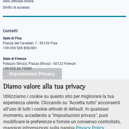
Albo ufficiale online
Diritto di accesso
Contatti
Sede di Pisa
Piazza dei Cavalieri, 7 - 56126 Pisa
+39 050 509 898/881
Sede di Firenze
Palazzo Strozzi, Piazza Strozzi - 50123 Firenze
+39 055 26 73300
Impostazioni Privacy
Diamo valore alla tua privacy
PEC protocollo@pec.sns.it
Codice Fiscale 8000 5050507
Utilizziamo i cookie su questo sito per migliorare la tua
Partita IVA IT00420000507
esperienza utente. Cliccando su "Accetta tutto" acconsenti
Ufficio comunicazione
all'uso di tutti i cookie attivati di default. In qualsiasi
Addetto stampa
momento, accedendo a "Impostazioni privacy", puoi
URP - Ufficio relazioni con il pubblico
modificare le preferenze e fornire un consenso controllato,
maggiori informazioni sulla pagina
Privacy Policy