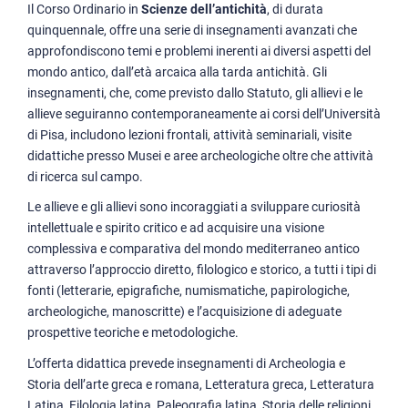
Il Corso Ordinario in
Scienze dell’antichità
, di durata
quinquennale, offre una serie di insegnamenti avanzati che
approfondiscono temi e problemi inerenti ai diversi aspetti del
mondo antico, dall’età arcaica alla tarda antichità. Gli
insegnamenti, che, come previsto dallo Statuto, gli allievi e le
allieve seguiranno contemporaneamente ai corsi dell’Università
di Pisa, includono lezioni frontali, attività seminariali, visite
didattiche presso Musei e aree archeologiche oltre che attività
di ricerca sul campo.
Le allieve e gli allievi sono incoraggiati a sviluppare curiosità
intellettuale e spirito critico e ad acquisire una visione
complessiva e comparativa del mondo mediterraneo antico
attraverso l’approccio diretto, filologico e storico, a tutti i tipi di
fonti (letterarie, epigrafiche, numismatiche, papirologiche,
archeologiche, manoscritte) e l’acquisizione di adeguate
prospettive teoriche e metodologiche.
L’offerta didattica prevede insegnamenti di Archeologia e
Storia dell’arte greca e romana, Letteratura greca, Letteratura
Latina, Filologia latina, Paleografia latina, Storia delle religioni,