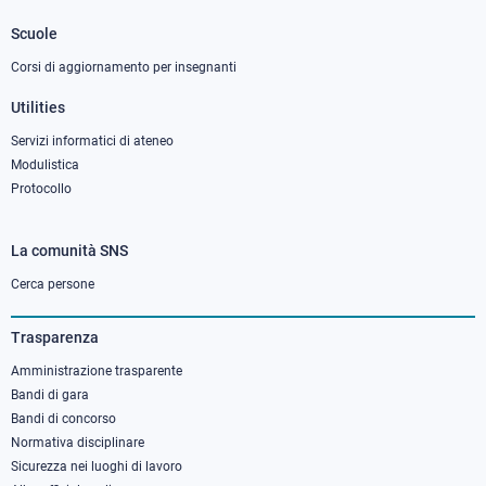
2
Scuole
Corsi di aggiornamento per insegnanti
Utilities
Servizi informatici di ateneo
Modulistica
Protocollo
La comunità SNS
Footer
column
Cerca persone
3
Trasparenza
Amministrazione trasparente
Bandi di gara
Bandi di concorso
Normativa disciplinare
Sicurezza nei luoghi di lavoro