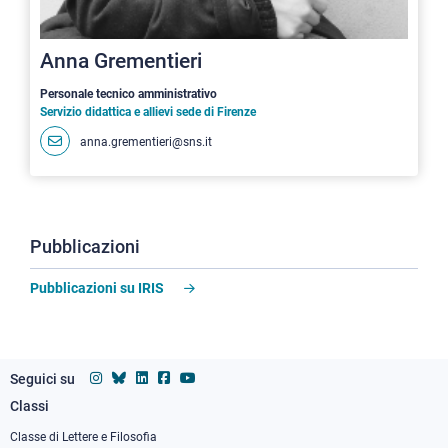
Anna Grementieri
Personale tecnico amministrativo
Servizio didattica e allievi sede di Firenze
anna.grementieri@sns.it
Pubblicazioni
Pubblicazioni su IRIS
Seguici su
Classi
Footer
column
Classe di Lettere e Filosofia