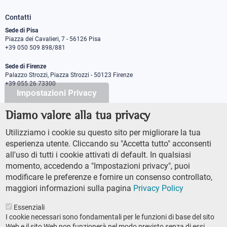
Contatti
Sede di Pisa
Piazza dei Cavalieri, 7 - 56126 Pisa
+39 050 509 898/881
Sede di Firenze
Palazzo Strozzi, Piazza Strozzi - 50123 Firenze
+39 055 26 73300
Impostazioni Privacy
Diamo valore alla tua privacy
PEC protocollo@pec.sns.it
Codice Fiscale 8000 5050507
Utilizziamo i cookie su questo sito per migliorare la tua
Partita IVA IT00420000507
esperienza utente. Cliccando su "Accetta tutto" acconsenti
Ufficio comunicazione
all'uso di tutti i cookie attivati di default. In qualsiasi
Addetto stampa
momento, accedendo a "Impostazioni privacy", puoi
URP - Ufficio relazioni con il pubblico
modificare le preferenze e fornire un consenso controllato,
maggiori informazioni sulla pagina
Privacy Policy
Essenziali
I cookie necessari sono fondamentali per le funzioni di base del sito
Web e il sito Web non funzionerà nel modo previsto senza di essi.