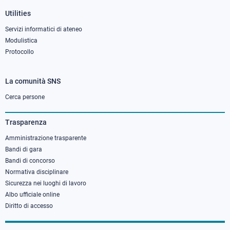
Utilities
Servizi informatici di ateneo
Modulistica
Protocollo
La comunità SNS
Footer
column
Cerca persone
3
Trasparenza
Amministrazione trasparente
Bandi di gara
Bandi di concorso
Normativa disciplinare
Sicurezza nei luoghi di lavoro
Albo ufficiale online
Diritto di accesso