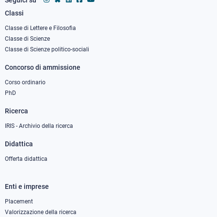
Classi
Footer
column
Classe di Lettere e Filosofia
Classe di Scienze
1
Classe di Scienze politico-sociali
Concorso di ammissione
Corso ordinario
PhD
Ricerca
IRIS - Archivio della ricerca
Didattica
Offerta didattica
Enti e imprese
Footer
column
Placement
Valorizzazione della ricerca