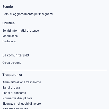
2
Scuole
Corsi di aggiornamento per insegnanti
Utilities
Servizi informatici di ateneo
Modulistica
Protocollo
La comunità SNS
Footer
column
Cerca persone
3
Trasparenza
Amministrazione trasparente
Bandi di gara
Bandi di concorso
Normativa disciplinare
Sicurezza nei luoghi di lavoro