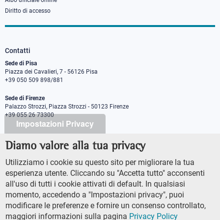
Albo ufficiale online
Diritto di accesso
Contatti
Sede di Pisa
Piazza dei Cavalieri, 7 - 56126 Pisa
+39 050 509 898/881
Sede di Firenze
Palazzo Strozzi, Piazza Strozzi - 50123 Firenze
+39 055 26 73300
Impostazioni Privacy
Diamo valore alla tua privacy
PEC protocollo@pec.sns.it
Codice Fiscale 8000 5050507
Utilizziamo i cookie su questo sito per migliorare la tua
Partita IVA IT00420000507
esperienza utente. Cliccando su "Accetta tutto" acconsenti
Ufficio comunicazione
all'uso di tutti i cookie attivati di default. In qualsiasi
Addetto stampa
momento, accedendo a "Impostazioni privacy", puoi
URP - Ufficio relazioni con il pubblico
modificare le preferenze e fornire un consenso controllato,
maggiori informazioni sulla pagina
Privacy Policy