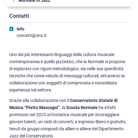
Normale in Jazz
Interplay
Contatti
Il Cinema della Normale
Info
Comunicare la ricerca
concerti@sns.it
Il Forum studentesco
Le Letture della Normale
Uno dei più interessanti linguaggi della cultura musicale
contemporanea è quello jazzistico, che la Normale si propone
Arte contemporanea alla Carovana
di esplorare con rigore metodologico, sia nelle sue specificità
Progetto Piazza dei Cavalieri
tecniche che come veicolo di messaggi culturali, attraverso la
collaborazione con soggetti di comprovata e consolidata
Coordinamento Terza Missione/Public Engagement
esperienza nel settore.
Grazie alla collaborazione con il
Conservatorio Statale di
Musica “Pietro Mascagni”
, la
Scuola Normale
ha infatti
promosso nel 2025 un’iniziativa musicale per incoraggiare
giovani talenti, un ciclo di concerti, a ingresso libero e gratuito,
tenuti da gruppi composti da allievi e allieve del Dipartimento
Jazz del Conservatorio.