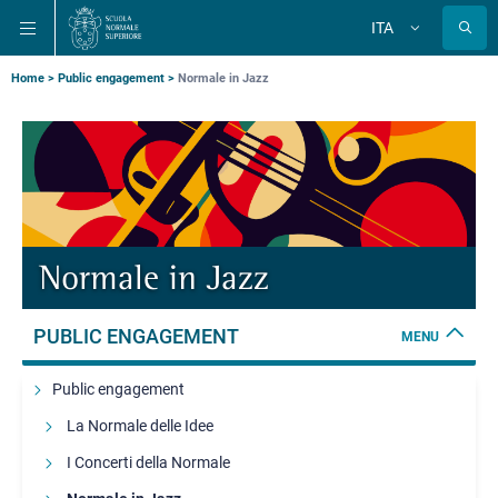
Salta
Salta
Salta
ITA
alla
al
alla
Cambia
lingua
navigazione
contenuto
ricerca
principale
principale
principale
Briciole
Home
Public engagement
Normale in Jazz
di
pane
Normale in Jazz
PUBLIC ENGAGEMENT
MENU
Public engagement
La Normale delle Idee
I Concerti della Normale