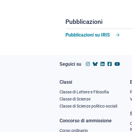
Pubblicazioni
Pubblicazioni su IRIS
Seguici su
Classi
Footer
Classe di Lettere e Filosofia
column
Classe di Scienze
V
Classe di Scienze politico-sociali
1
Concorso di ammissione
C
i
Corso ordinario