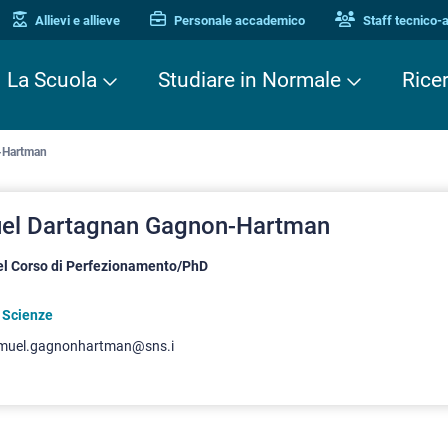
Allievi e allieve
Personale accademico
Staff tecnico-
La Scuola
Studiare in Normale
Rice
-Hartman
el Dartagnan Gagnon-Hartman
del Corso di Perfezionamento/PhD
i Scienze
muel.gagnonhartman@sns.i