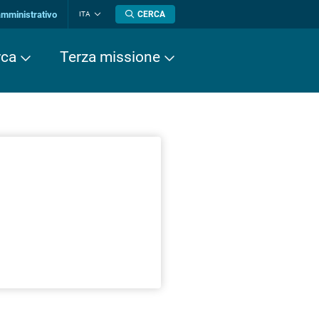
amministrativo
CERCA
ITA
Cambia
lingua
rca
Terza missione