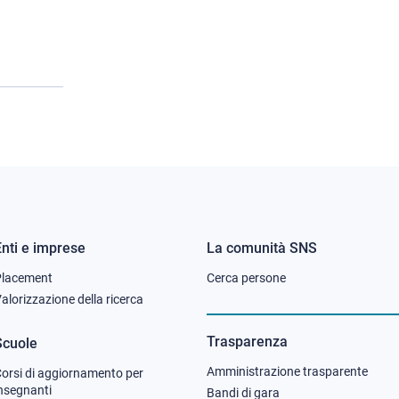
Enti e imprese
La comunità SNS
Footer
Footer
Placement
Cerca persone
column
column
alorizzazione della ricerca
2
3
Trasparenza
Scuole
Amministrazione trasparente
orsi di aggiornamento per
nsegnanti
Bandi di gara