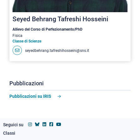
Seyed Behrang Tafreshi Hosseini
Allievo del Corso di Perfezionamento/PhD
Fisica
Classe di Scienze
seyedbehrang.tafreshihosseini@sns.it
Pubblicazioni
Pubblicazioni su IRIS
Seguici su
Classi
Footer