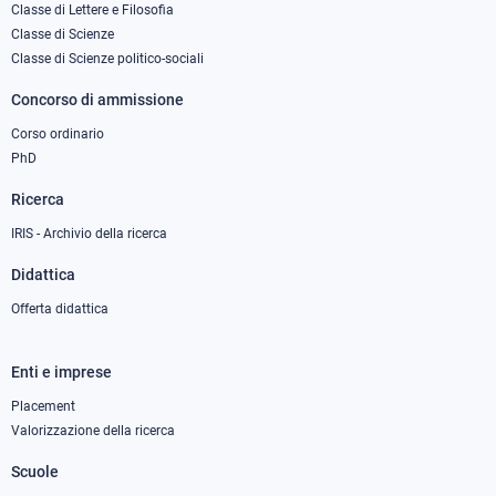
column
Classe di Lettere e Filosofia
Classe di Scienze
1
Classe di Scienze politico-sociali
Concorso di ammissione
Corso ordinario
PhD
Ricerca
IRIS - Archivio della ricerca
Didattica
Offerta didattica
Enti e imprese
Footer
column
Placement
Valorizzazione della ricerca
2
Scuole