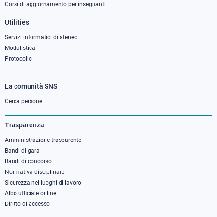
Corsi di aggiornamento per insegnanti
Utilities
Servizi informatici di ateneo
Modulistica
Protocollo
La comunità SNS
Footer
column
Cerca persone
3
Trasparenza
Amministrazione trasparente
Bandi di gara
Bandi di concorso
Normativa disciplinare
Sicurezza nei luoghi di lavoro
Albo ufficiale online
Diritto di accesso