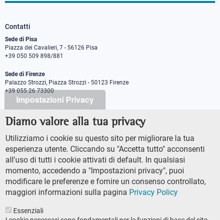
Contatti
Sede di Pisa
Piazza dei Cavalieri, 7 - 56126 Pisa
+39 050 509 898/881
Sede di Firenze
Palazzo Strozzi, Piazza Strozzi - 50123 Firenze
+39 055 26 73300
Impostazioni Privacy
Diamo valore alla tua privacy
PEC protocollo@pec.sns.it
Codice Fiscale 8000 5050507
Utilizziamo i cookie su questo sito per migliorare la tua
Partita IVA IT00420000507
esperienza utente. Cliccando su "Accetta tutto" acconsenti
Ufficio comunicazione
all'uso di tutti i cookie attivati di default. In qualsiasi
Addetto stampa
momento, accedendo a "Impostazioni privacy", puoi
URP - Ufficio relazioni con il pubblico
modificare le preferenze e fornire un consenso controllato,
maggiori informazioni sulla pagina
Privacy Policy
Essenziali
I cookie necessari sono fondamentali per le funzioni di base del sito