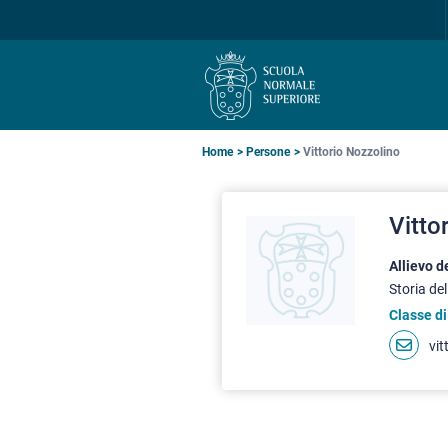
Salta
Salta
Salta
alla
al
alla
navigazione
contenuto
ricerca
principale
principale
principale
Briciole
Home
Persone
Vittorio Nozzolino
di
Vitto
pane
Allievo 
Storia del
Classe di
vit