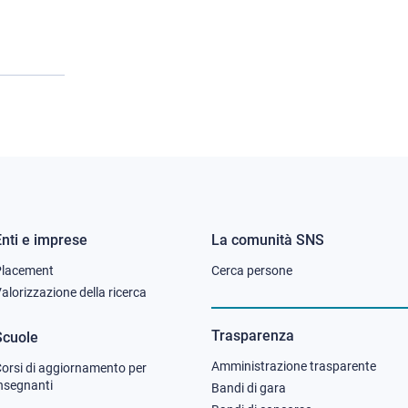
Enti e imprese
La comunità SNS
Footer
Footer
Placement
Cerca persone
column
column
alorizzazione della ricerca
2
3
Trasparenza
Scuole
Amministrazione trasparente
orsi di aggiornamento per
nsegnanti
Bandi di gara