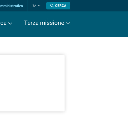
amministrativo
CERCA
ITA
Cambia
lingua
rca
Terza missione