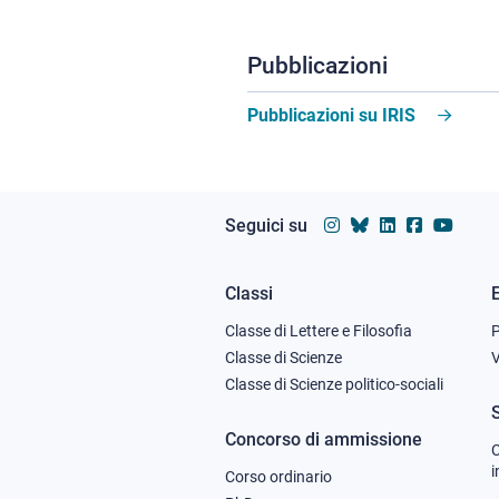
Pubblicazioni
Pubblicazioni su IRIS
Seguici su
Classi
Footer
Classe di Lettere e Filosofia
column
Classe di Scienze
V
Classe di Scienze politico-sociali
1
Concorso di ammissione
C
i
Corso ordinario