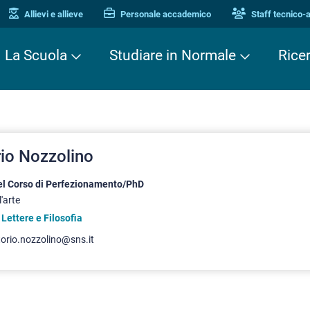
Allievi e allieve
Personale accademico
Staff tecnico-
La Scuola
Studiare in Normale
Rice
rio Nozzolino
del Corso di Perfezionamento/PhD
l'arte
 Lettere e Filosofia
torio.nozzolino@sns.it