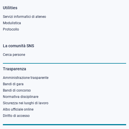
Utilities
Servizi informatici di ateneo
Modulistica
Protocollo
La comunità SNS
Footer
column
Cerca persone
3
Trasparenza
Amministrazione trasparente
Bandi di gara
Bandi di concorso
Normativa disciplinare
Sicurezza nei luoghi di lavoro
Albo ufficiale online
Diritto di accesso