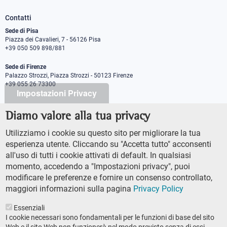
Contatti
Sede di Pisa
Piazza dei Cavalieri, 7 - 56126 Pisa
+39 050 509 898/881
Sede di Firenze
Palazzo Strozzi, Piazza Strozzi - 50123 Firenze
+39 055 26 73300
Impostazioni Privacy
Diamo valore alla tua privacy
PEC protocollo@pec.sns.it
Codice Fiscale 8000 5050507
Utilizziamo i cookie su questo sito per migliorare la tua
Partita IVA IT00420000507
esperienza utente. Cliccando su "Accetta tutto" acconsenti
Ufficio comunicazione
all'uso di tutti i cookie attivati di default. In qualsiasi
Addetto stampa
momento, accedendo a "Impostazioni privacy", puoi
URP - Ufficio relazioni con il pubblico
modificare le preferenze e fornire un consenso controllato,
maggiori informazioni sulla pagina
Privacy Policy
Essenziali
I cookie necessari sono fondamentali per le funzioni di base del sito
Web e il sito Web non funzionerà nel modo previsto senza di essi.