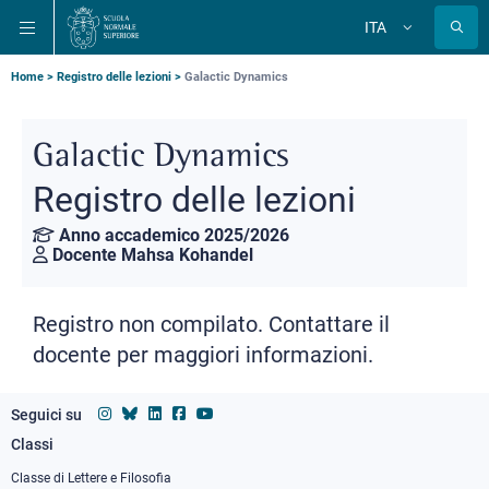
Salta
Salta
Salta
ITA
alla
al
alla
Cambia
lingua
navigazione
contenuto
ricerca
principale
principale
principale
Briciole
Home
Registro delle lezioni
Galactic Dynamics
di
pane
Galactic Dynamics
Registro delle lezioni
Anno accademico 2025/2026
Docente Mahsa Kohandel
Registro non compilato. Contattare il
docente per maggiori informazioni.
Seguici su
Classi
Footer
column
Classe di Lettere e Filosofia