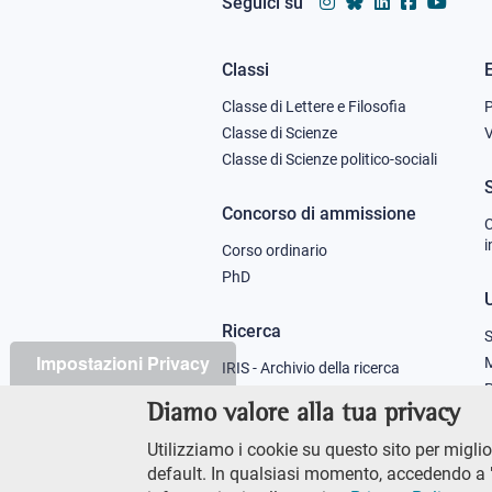
Seguici su
Classi
Footer
Classe di Lettere e Filosofia
column
Classe di Scienze
V
Classe di Scienze politico-sociali
1
Concorso di ammissione
C
i
Corso ordinario
PhD
U
Ricerca
S
Impostazioni Privacy
M
IRIS - Archivio della ricerca
P
Diamo valore alla tua privacy
Didattica
Utilizziamo i cookie su questo sito per miglior
Offerta didattica
default. In qualsiasi momento, accedendo a "