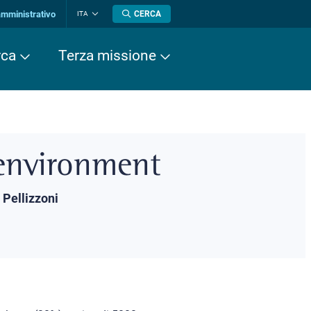
amministrativo
CERCA
ITA
Cambia
lingua
rca
Terza missione
environment
Pellizzoni