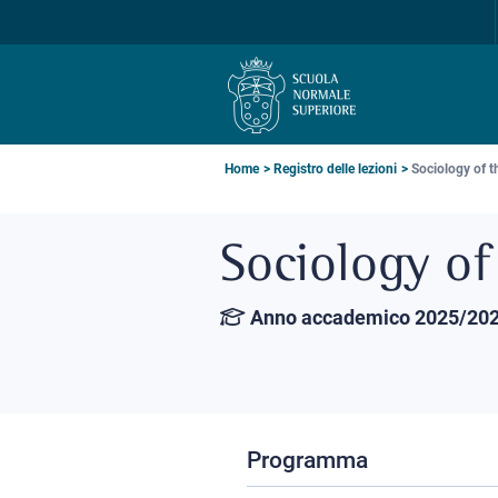
Salta
Salta
Salta
alla
al
alla
navigazione
contenuto
ricerca
principale
principale
principale
Briciole
Home
Registro delle lezioni
Sociology of 
di
Sociology o
pane
Anno accademico 2025/20
Programma