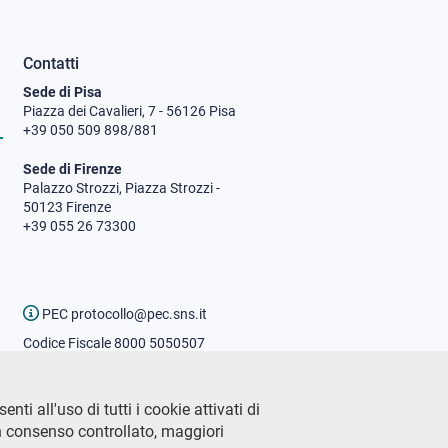
Contatti
Sede di Pisa
Piazza dei Cavalieri, 7 - 56126 Pisa
+39 050 509 898/881
Sede di Firenze
Palazzo Strozzi, Piazza Strozzi -
50123 Firenze
+39 055 26 73300
PEC protocollo@pec.sns.it
Codice Fiscale 8000 5050507
Partita IVA IT00420000507
Ufficio comunicazione
ti all'uso di tutti i cookie attivati di
Addetto stampa
n consenso controllato, maggiori
URP - Ufficio relazioni con il