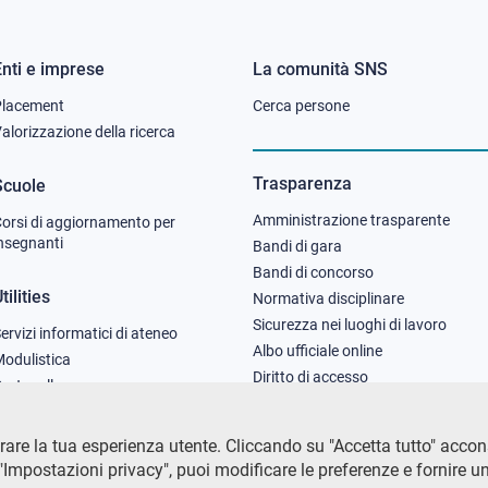
Enti e imprese
La comunità SNS
Footer
Footer
Placement
Cerca persone
column
column
alorizzazione della ricerca
2
3
Trasparenza
Scuole
Amministrazione trasparente
orsi di aggiornamento per
nsegnanti
Bandi di gara
Bandi di concorso
tilities
Normativa disciplinare
Sicurezza nei luoghi di lavoro
ervizi informatici di ateneo
Albo ufficiale online
odulistica
Diritto di accesso
rotocollo
are la tua esperienza utente. Cliccando su "Accetta tutto" acconsen
Impostazioni privacy", puoi modificare le preferenze e fornire u