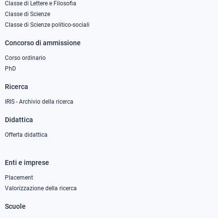
column
Classe di Lettere e Filosofia
Classe di Scienze
1
Classe di Scienze politico-sociali
Concorso di ammissione
Corso ordinario
PhD
Ricerca
IRIS - Archivio della ricerca
Didattica
Offerta didattica
Enti e imprese
Footer
column
Placement
Valorizzazione della ricerca
2
Scuole