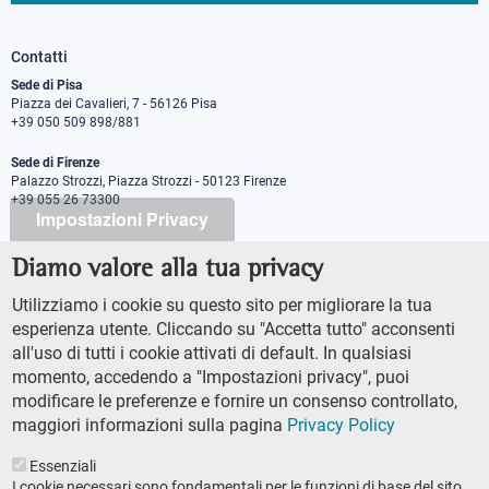
Contatti
Sede di Pisa
Piazza dei Cavalieri, 7 - 56126 Pisa
+39 050 509 898/881
Sede di Firenze
Palazzo Strozzi, Piazza Strozzi - 50123 Firenze
+39 055 26 73300
Impostazioni Privacy
Diamo valore alla tua privacy
PEC protocollo@pec.sns.it
Codice Fiscale 8000 5050507
Utilizziamo i cookie su questo sito per migliorare la tua
Partita IVA IT00420000507
esperienza utente. Cliccando su "Accetta tutto" acconsenti
Ufficio comunicazione
all'uso di tutti i cookie attivati di default. In qualsiasi
Addetto stampa
momento, accedendo a "Impostazioni privacy", puoi
URP - Ufficio relazioni con il pubblico
modificare le preferenze e fornire un consenso controllato,
maggiori informazioni sulla pagina
Privacy Policy
Essenziali
I cookie necessari sono fondamentali per le funzioni di base del sito