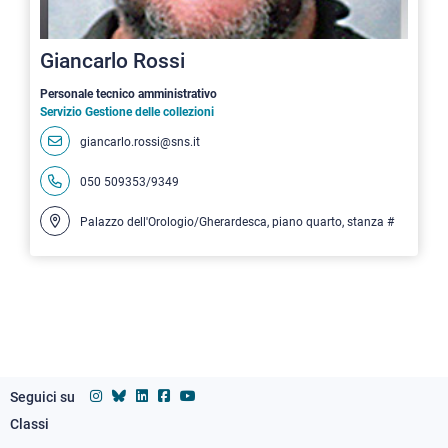
Giancarlo Rossi
Personale tecnico amministrativo
Servizio Gestione delle collezioni
giancarlo.rossi@sns.it
050 509353/9349
Palazzo dell'Orologio/Gherardesca, piano quarto, stanza #
Seguici su
Classi
Footer