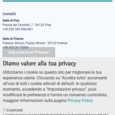
Contatti
Sede di Pisa
Piazza dei Cavalieri, 7 - 56126 Pisa
+39 050 509 898/881
Sede di Firenze
Palazzo Strozzi, Piazza Strozzi - 50123 Firenze
+39 055 26 73300
Impostazioni Privacy
Diamo valore alla tua privacy
PEC protocollo@pec.sns.it
Codice Fiscale 8000 5050507
Utilizziamo i cookie su questo sito per migliorare la tua
Partita IVA IT00420000507
esperienza utente. Cliccando su "Accetta tutto" acconsenti
Ufficio comunicazione
all'uso di tutti i cookie attivati di default. In qualsiasi
Addetto stampa
momento, accedendo a "Impostazioni privacy", puoi
URP - Ufficio relazioni con il pubblico
modificare le preferenze e fornire un consenso controllato,
maggiori informazioni sulla pagina
Privacy Policy
Essenziali
I cookie necessari sono fondamentali per le funzioni di base del sito