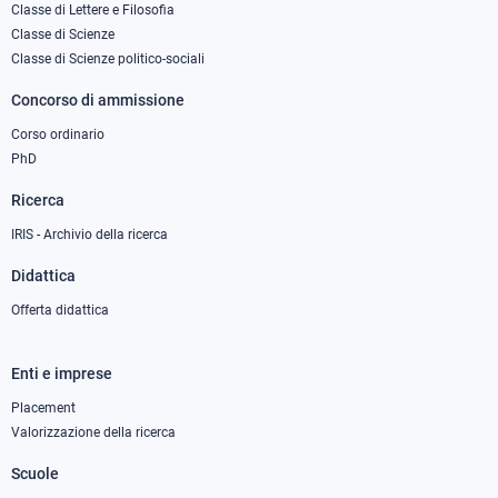
column
Classe di Lettere e Filosofia
Classe di Scienze
1
Classe di Scienze politico-sociali
Concorso di ammissione
Corso ordinario
PhD
Ricerca
IRIS - Archivio della ricerca
Didattica
Offerta didattica
Enti e imprese
Footer
column
Placement
Valorizzazione della ricerca
2
Scuole