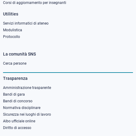
Corsi di aggiornamento per insegnanti
Utilities
Servizi informatici di ateneo
Modulistica
Protocollo
La comunità SNS
Footer
column
Cerca persone
3
Trasparenza
Amministrazione trasparente
Bandi di gara
Bandi di concorso
Normativa disciplinare
Sicurezza nei luoghi di lavoro
Albo ufficiale online
Diritto di accesso