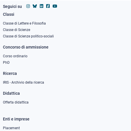
Seguici su
Classi
Footer
column
Classe di Lettere e Filosofia
Classe di Scienze
1
Classe di Scienze politico-sociali
Concorso di ammissione
Corso ordinario
PhD
Ricerca
IRIS - Archivio della ricerca
Didattica
Offerta didattica
Enti e imprese
Footer
column
Placement