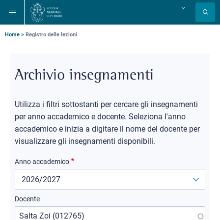
Salta
Salta
Salta
Cambia
alla
al
alla
lingua
navigazione
contenuto
ricerca
principale
principale
principale
Briciole
Home
Registro delle lezioni
di
pane
Archivio insegnamenti
Utilizza i filtri sottostanti per cercare gli insegnamenti
per anno accademico e docente. Seleziona l'anno
accademico e inizia a digitare il nome del docente per
visualizzare gli insegnamenti disponibili.
Anno accademico
Docente