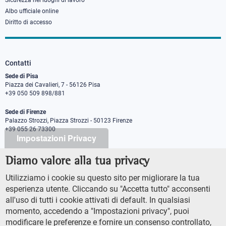
Sicurezza nei luoghi di lavoro
Albo ufficiale online
Diritto di accesso
Contatti
Sede di Pisa
Piazza dei Cavalieri, 7 - 56126 Pisa
+39 050 509 898/881
Sede di Firenze
Palazzo Strozzi, Piazza Strozzi - 50123 Firenze
+39 055 26 73300
Impostazioni Privacy
Diamo valore alla tua privacy
PEC protocollo@pec.sns.it
Codice Fiscale 8000 5050507
Utilizziamo i cookie su questo sito per migliorare la tua
Partita IVA IT00420000507
esperienza utente. Cliccando su "Accetta tutto" acconsenti
Ufficio comunicazione
all'uso di tutti i cookie attivati di default. In qualsiasi
Addetto stampa
momento, accedendo a "Impostazioni privacy", puoi
URP - Ufficio relazioni con il pubblico
modificare le preferenze e fornire un consenso controllato,