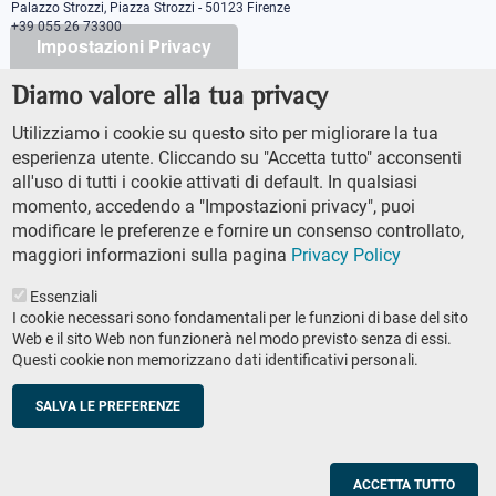
Palazzo Strozzi, Piazza Strozzi - 50123 Firenze
+39 055 26 73300
Impostazioni Privacy
Diamo valore alla tua privacy
PEC protocollo@pec.sns.it
Codice Fiscale 8000 5050507
Utilizziamo i cookie su questo sito per migliorare la tua
Partita IVA IT00420000507
esperienza utente. Cliccando su "Accetta tutto" acconsenti
Ufficio comunicazione
all'uso di tutti i cookie attivati di default. In qualsiasi
Addetto stampa
momento, accedendo a "Impostazioni privacy", puoi
URP - Ufficio relazioni con il pubblico
modificare le preferenze e fornire un consenso controllato,
maggiori informazioni sulla pagina
Privacy Policy
Essenziali
I cookie necessari sono fondamentali per le funzioni di base del sito
Web e il sito Web non funzionerà nel modo previsto senza di essi.
Questi cookie non memorizzano dati identificativi personali.
AMMINISTRAZIONE TRASPARENTE
Footer
ACCESSIBILTÀ
secondary
SALVA LE PREFERENZE
MAPPA DEL SITO
navigation
PRIVACY POLICY
SOCIAL MEDIA POLICY
ACCETTA TUTTO