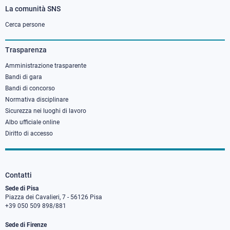
La comunità SNS
Footer
column
Cerca persone
3
Trasparenza
Amministrazione trasparente
Bandi di gara
Bandi di concorso
Normativa disciplinare
Sicurezza nei luoghi di lavoro
Albo ufficiale online
Diritto di accesso
Contatti
Sede di Pisa
Piazza dei Cavalieri, 7 - 56126 Pisa
+39 050 509 898/881
Sede di Firenze