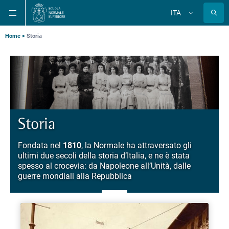
Salta
Salta
Salta
ITA
alla
al
alla
Cambia
lingua
navigazione
contenuto
ricerca
principale
principale
principale
Briciole
Home
Storia
di
pane
Storia
Fondata nel
1810
, la Normale ha attraversato gli
ultimi due secoli della storia d’Italia, e ne è stata
spesso al crocevia: da Napoleone all’Unità, dalle
guerre mondiali alla Repubblica