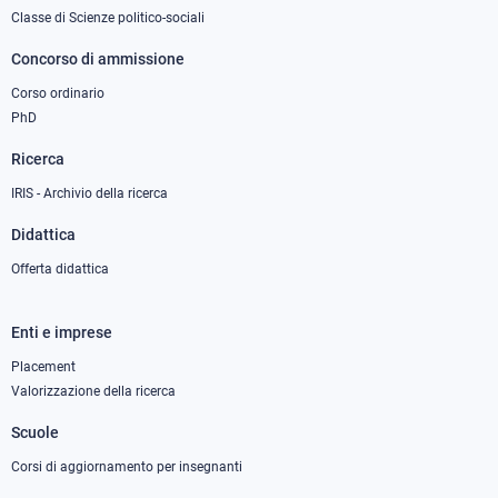
1
Classe di Scienze politico-sociali
Concorso di ammissione
Corso ordinario
PhD
Ricerca
IRIS - Archivio della ricerca
Didattica
Offerta didattica
Enti e imprese
Footer
column
Placement
Valorizzazione della ricerca
2
Scuole
Corsi di aggiornamento per insegnanti