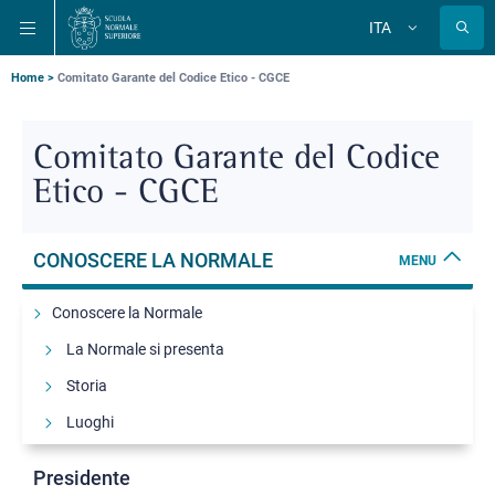
Salta
Salta
Salta
ITA
alla
al
alla
Cambia
lingua
navigazione
contenuto
ricerca
principale
principale
principale
Briciole
Home
Comitato Garante del Codice Etico - CGCE
di
pane
Comitato Garante del Codice
Etico - CGCE
CONOSCERE LA NORMALE
MENU
Conoscere la Normale
La Normale si presenta
Storia
Luoghi
Organi
Presidente
Statuto, Regolamenti e Codice etico