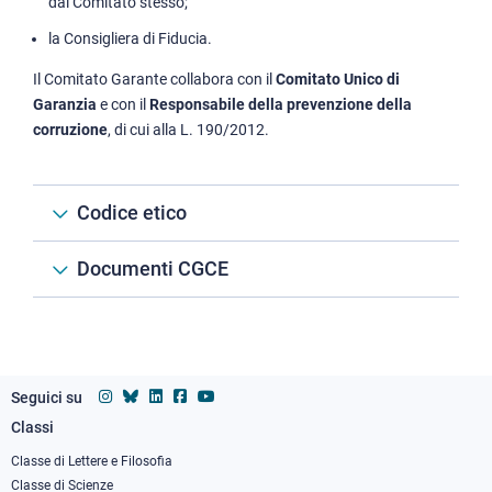
dal Comitato stesso;
la Consigliera di Fiducia.
Il Comitato Garante collabora con il
Comitato Unico di
Garanzia
e con il
Responsabile della prevenzione della
corruzione
, di cui alla L. 190/2012.
Codice etico
Documenti CGCE
Seguici su
Classi
Footer
column
Classe di Lettere e Filosofia
Classe di Scienze