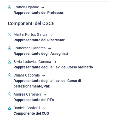
Franco Ligabue
Equità, diversità, inclusione, benessere
Rappresentante dei Professori
Gender Equality Plan e Bilancio di Genere
Componenti del CGCE
Comitato Unico di Garanzia - CUG
Bandi per borse CUG
Martin Portos Garcia
Comitato garante del Codice etico - CGCE
Rappresentante dei Ricercatori
Consigliera di fiducia
Francesca D'andrea
Sportello contro la violenza di genere
Rappresentante degli Assegnisti
Attivazione e gestione carriere alias
Silvia Ludovica Guenna
Rappresentante degli allievi del Corso ordinario
Supporto psicologico
Supporto alle disabilità
Chiara Caporale
Rappresentante degli allievi del Corso di
Tutorato tra pari
perfezionamento/PhD
Normativa Pari Opportunità, link istituzionali e approfondimenti
Andrea Carpinelli
Sostenibilità ambientale
Rappresentante del PTA
Associazioni e fondazioni
Daniela Conforti
Componente del CUG
Assicurazione della qualità