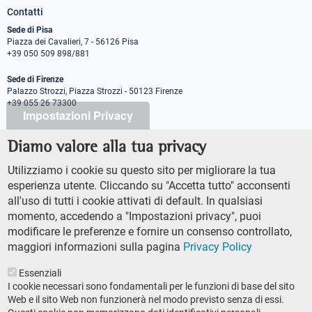
Contatti
Sede di Pisa
Piazza dei Cavalieri, 7 - 56126 Pisa
+39 050 509 898/881
Sede di Firenze
Palazzo Strozzi, Piazza Strozzi - 50123 Firenze
+39 055 26 73300
Impostazioni Privacy
Diamo valore alla tua privacy
PEC protocollo@pec.sns.it
Codice Fiscale 8000 5050507
Utilizziamo i cookie su questo sito per migliorare la tua
Partita IVA IT00420000507
esperienza utente. Cliccando su "Accetta tutto" acconsenti
Ufficio comunicazione
all'uso di tutti i cookie attivati di default. In qualsiasi
Addetto stampa
momento, accedendo a "Impostazioni privacy", puoi
URP - Ufficio relazioni con il pubblico
modificare le preferenze e fornire un consenso controllato,
maggiori informazioni sulla pagina
Privacy Policy
Essenziali
I cookie necessari sono fondamentali per le funzioni di base del sito
Web e il sito Web non funzionerà nel modo previsto senza di essi.