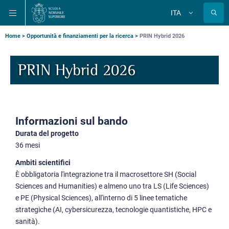
Salta
Salta
Salta
ITA
alla
al
alla
Cambia
lingua
navigazione
contenuto
ricerca
principale
principale
principale
Briciole
Home
Opportunità e finanziamenti per la ricerca
PRIN Hybrid 2026
di
pane
PRIN Hybrid 2026
Informazioni sul bando
Durata del progetto
36 mesi
Ambiti scientifici
È obbligatoria l'integrazione tra il macrosettore SH (Social
Sciences and Humanities) e almeno uno tra LS (Life Sciences)
e PE (Physical Sciences), all'interno di 5 linee tematiche
strategiche (AI, cybersicurezza, tecnologie quantistiche, HPC e
sanità).