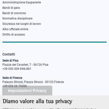
Amministrazione trasparente
Bandi di gara
Bandi di concorso
Normativa disciplinare
Sicurezza nei luoghi di lavoro
Albo ufficiale online
Diritto di accesso
Contatti
Sede di Pisa
Piazza dei Cavalieri, 7 - 56126 Pisa
+39 050 509 898/881
Sede di Firenze
Palazzo Strozzi, Piazza Strozzi - 50123 Firenze
+39 055 26 73300
Impostazioni Privacy
Diamo valore alla tua privacy
PEC protocollo@pec.sns.it
Codice Fiscale 8000 5050507