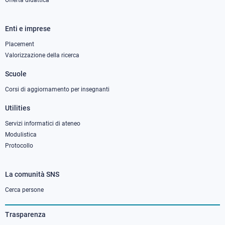
Offerta didattica
Enti e imprese
Footer
column
Placement
Valorizzazione della ricerca
2
Scuole
Corsi di aggiornamento per insegnanti
Utilities
Servizi informatici di ateneo
Modulistica
Protocollo
La comunità SNS
Footer
column
Cerca persone
3
Trasparenza