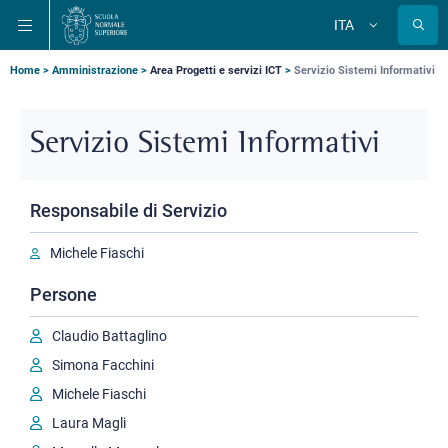
Salta
Salta
Salta
ITA
alla
al
alla
Cambia
lingua
navigazione
contenuto
ricerca
principale
principale
principale
Briciole
Home
Amministrazione
Area Progetti e servizi ICT
Servizio Sistemi Informativi
di
pane
Servizio Sistemi Informativi
Responsabile di Servizio
Michele Fiaschi
Persone
Claudio Battaglino
Simona Facchini
Michele Fiaschi
Laura Magli