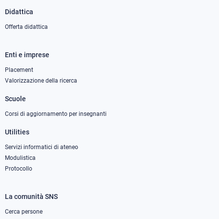
Didattica
Offerta didattica
Enti e imprese
Footer
column
Placement
Valorizzazione della ricerca
2
Scuole
Corsi di aggiornamento per insegnanti
Utilities
Servizi informatici di ateneo
Modulistica
Protocollo
La comunità SNS
Footer
column
Cerca persone