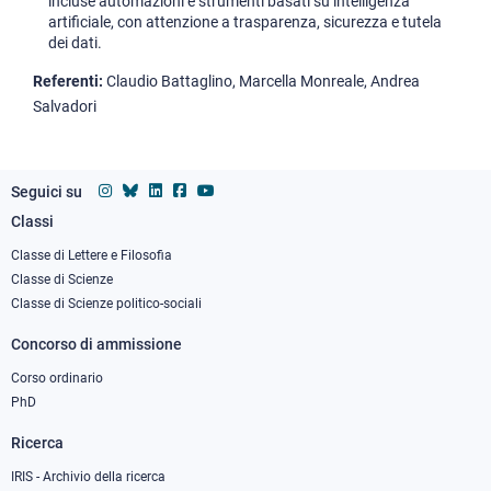
incluse automazioni e strumenti basati su intelligenza
artificiale, con attenzione a trasparenza, sicurezza e tutela
dei dati.
Referenti:
Claudio Battaglino, Marcella Monreale, Andrea
Salvadori
Seguici su
Classi
Footer
column
Classe di Lettere e Filosofia
Classe di Scienze
1
Classe di Scienze politico-sociali
Concorso di ammissione
Corso ordinario
PhD
Ricerca
IRIS - Archivio della ricerca