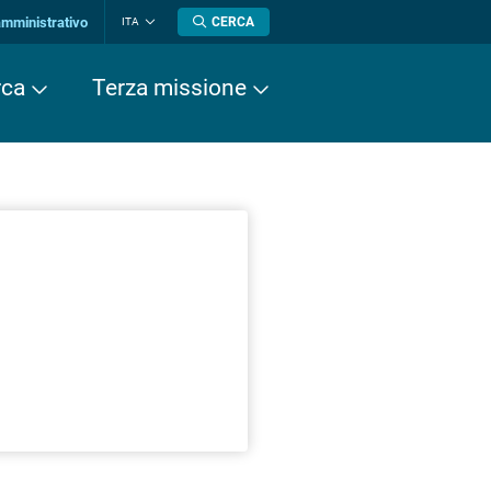
amministrativo
CERCA
ITA
Cambia
lingua
rca
Terza missione