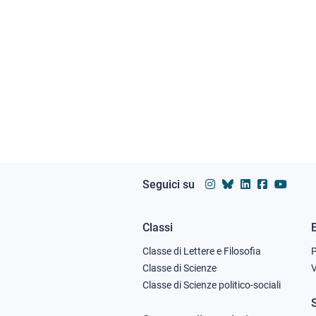
Seguici su
Classi
Footer
Classe di Lettere e Filosofia
column
Classe di Scienze
V
Classe di Scienze politico-sociali
1