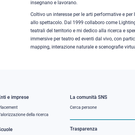
insegnano e lavorano.
Coltivo un interesse per le arti performative e per 
allo spettacolo. Dal 1999 collaboro come Lighti
teatrali del territorio e mi dedico alla ricerca e s
immersive per teatro ed eventi dal vivo, con parti
mapping, interazione naturale e scenografie virtua
Enti e imprese
La comunità SNS
Footer
Footer
Placement
Cerca persone
column
column
alorizzazione della ricerca
2
3
Trasparenza
Scuole