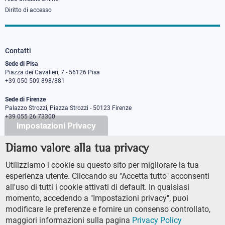
Diritto di accesso
Contatti
Sede di Pisa
Piazza dei Cavalieri, 7 - 56126 Pisa
+39 050 509 898/881
Sede di Firenze
Palazzo Strozzi, Piazza Strozzi - 50123 Firenze
+39 055 26 73300
Impostazioni Privacy
Diamo valore alla tua privacy
PEC protocollo@pec.sns.it
Codice Fiscale 8000 5050507
Utilizziamo i cookie su questo sito per migliorare la tua
Partita IVA IT00420000507
esperienza utente. Cliccando su "Accetta tutto" acconsenti
Ufficio comunicazione
all'uso di tutti i cookie attivati di default. In qualsiasi
Addetto stampa
momento, accedendo a "Impostazioni privacy", puoi
URP - Ufficio relazioni con il pubblico
modificare le preferenze e fornire un consenso controllato,
maggiori informazioni sulla pagina
Privacy Policy