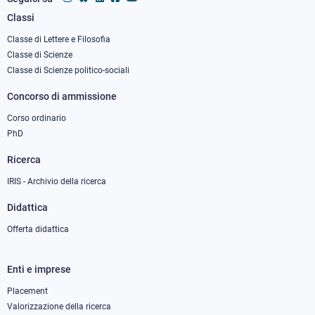
Classi
Footer
column
Classe di Lettere e Filosofia
Classe di Scienze
1
Classe di Scienze politico-sociali
Concorso di ammissione
Corso ordinario
PhD
Ricerca
IRIS - Archivio della ricerca
Didattica
Offerta didattica
Enti e imprese
Footer
column
Placement
Valorizzazione della ricerca