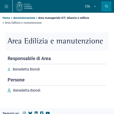
Salta
Salta
Salta
ITA
alla
al
alla
Cambia
lingua
navigazione
contenuto
ricerca
principale
principale
principale
Briciole
Home
Amministrazione
Area manageriale ICT, bilancio e edilizia
Area Edilizia e manutenzione
di
pane
Area Edilizia e manutenzione
Responsabile di Area
Benedetta Biondi
Persone
Benedetta Biondi
Seguici su