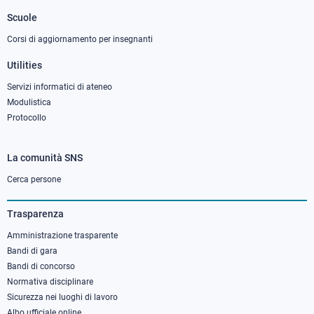
2
Scuole
Corsi di aggiornamento per insegnanti
Utilities
Servizi informatici di ateneo
Modulistica
Protocollo
La comunità SNS
Footer
column
Cerca persone
3
Trasparenza
Amministrazione trasparente
Bandi di gara
Bandi di concorso
Normativa disciplinare
Sicurezza nei luoghi di lavoro
Albo ufficiale online