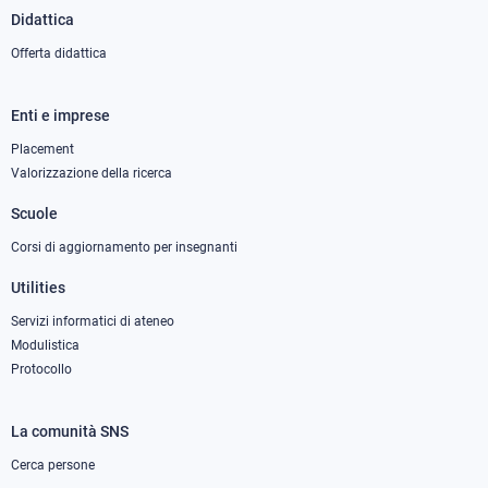
Didattica
Offerta didattica
Enti e imprese
Footer
column
Placement
Valorizzazione della ricerca
2
Scuole
Corsi di aggiornamento per insegnanti
Utilities
Servizi informatici di ateneo
Modulistica
Protocollo
La comunità SNS
Footer
column
Cerca persone