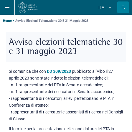
Salta
Salta
Salta
ITA
alla
al
alla
Cambia
lingua
navigazione
contenuto
ricerca
principale
principale
principale
Briciole
Home
Avviso Elezioni Telematiche 30 E 31 Maggio 2023
di
pane
Avviso elezioni telematiche 30
e 31 maggio 2023
Si comunica che con
DD 309/2023
pubblicato all'Albo il 27
aprile 2023 sono state indette le elezioni telematiche di:
- n. 1 rappresentante del PTA in Senato accademico;
- n. 1 rappresentante dei ricercatori in Senato accademico;
- rappresentanti di ricercatori, allievi perfezionandi e PTA in
Conferenza di ateneo;
- rappresentanti di ricercatori e assegnisti di ricerca nei Consigli
di Classe.
Il termine per la presentazione delle candidature del PTA in