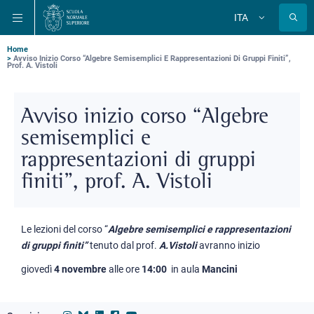
Salta
Salta
Salta
ITA
alla
al
alla
Cambia
lingua
navigazione
contenuto
ricerca
principale
principale
principale
Briciole
Home
Avviso Inizio Corso “Algebre Semisemplici E Rappresentazioni Di Gruppi Finiti”,
Prof. A. Vistoli
di
pane
Avviso inizio corso “Algebre
semisemplici e
rappresentazioni di gruppi
finiti”, prof. A. Vistoli
Le lezioni del corso
“
Algebre semisemplici e rappresentazioni
di gruppi finiti”
tenuto dal prof.
A.Vistoli
avranno inizio
giovedì
4 novembre
alle ore
14:00
in a
ula
Mancini