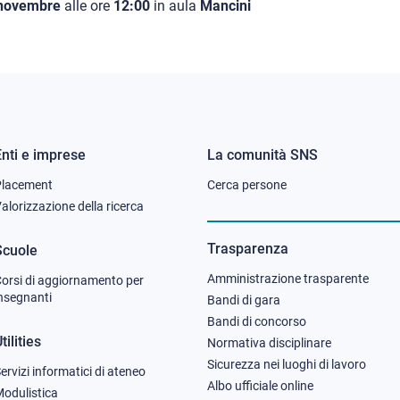
novembre
alle ore
12:00
in aula
Mancini
Enti e imprese
La comunità SNS
Footer
Footer
Placement
Cerca persone
column
column
alorizzazione della ricerca
2
3
Trasparenza
Scuole
Amministrazione trasparente
orsi di aggiornamento per
nsegnanti
Bandi di gara
Bandi di concorso
tilities
Normativa disciplinare
Sicurezza nei luoghi di lavoro
ervizi informatici di ateneo
Albo ufficiale online
odulistica