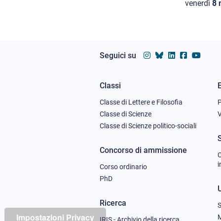
venerdì
8
Seguici su
Classi
Footer
Classe di Lettere e Filosofia
column
Classe di Scienze
V
Classe di Scienze politico-sociali
1
Concorso di ammissione
C
i
Corso ordinario
PhD
U
Ricerca
S
Impostazioni Privacy
M
IRIS - Archivio della ricerca