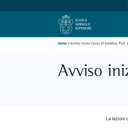
Salta
Salta
Salta
alla
al
alla
navigazione
contenuto
ricerca
principale
principale
principale
Briciole
Home
Avviso Inizio Corso Di Estetica, Prof. L
di
Avviso ini
pane
Le lezioni 