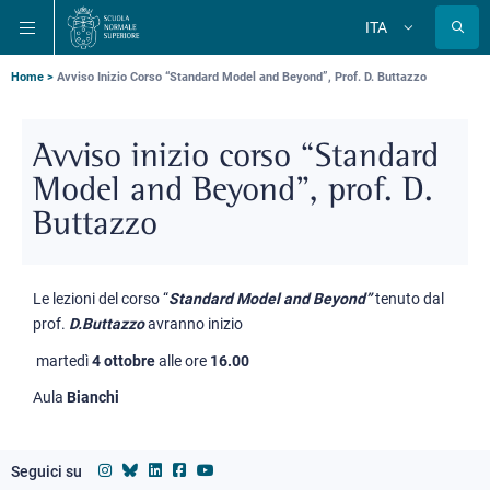
Salta
Salta
Salta
ITA
alla
al
alla
Cambia
lingua
navigazione
contenuto
ricerca
principale
principale
principale
Briciole
Home
Avviso Inizio Corso “Standard Model and Beyond”, Prof. D. Buttazzo
di
pane
Avviso inizio corso “Standard
Model and Beyond”, prof. D.
Buttazzo
Le lezioni del corso
“
Standard Model and Beyond”
tenuto dal
prof.
D.Buttazzo
avranno inizio
martedì
4 ottobre
alle ore
16.00
Aula
Bianchi
Seguici su