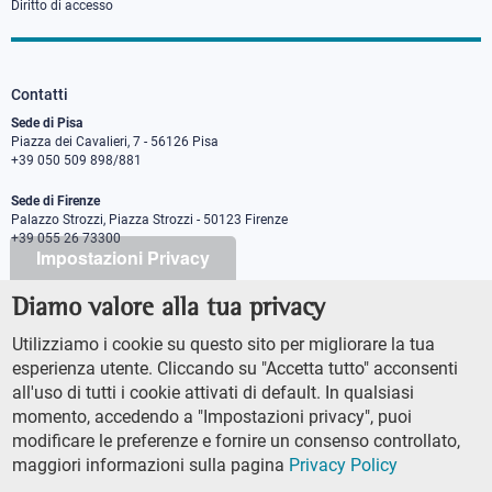
Diritto di accesso
Contatti
Sede di Pisa
Piazza dei Cavalieri, 7 - 56126 Pisa
+39 050 509 898/881
Sede di Firenze
Palazzo Strozzi, Piazza Strozzi - 50123 Firenze
+39 055 26 73300
Impostazioni Privacy
Diamo valore alla tua privacy
PEC protocollo@pec.sns.it
Codice Fiscale 8000 5050507
Utilizziamo i cookie su questo sito per migliorare la tua
Partita IVA IT00420000507
esperienza utente. Cliccando su "Accetta tutto" acconsenti
Ufficio comunicazione
all'uso di tutti i cookie attivati di default. In qualsiasi
Addetto stampa
momento, accedendo a "Impostazioni privacy", puoi
URP - Ufficio relazioni con il pubblico
modificare le preferenze e fornire un consenso controllato,
maggiori informazioni sulla pagina
Privacy Policy