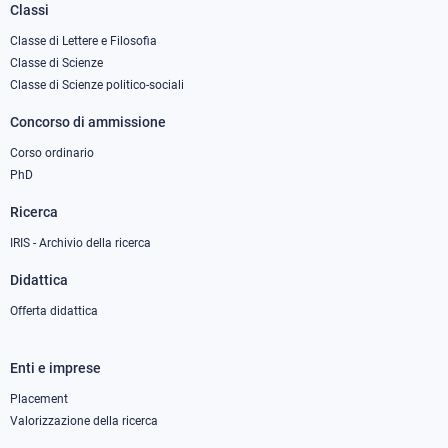
Classi
Footer
column
Classe di Lettere e Filosofia
Classe di Scienze
1
Classe di Scienze politico-sociali
Concorso di ammissione
Corso ordinario
PhD
Ricerca
IRIS - Archivio della ricerca
Didattica
Offerta didattica
Enti e imprese
Footer
column
Placement
Valorizzazione della ricerca
2