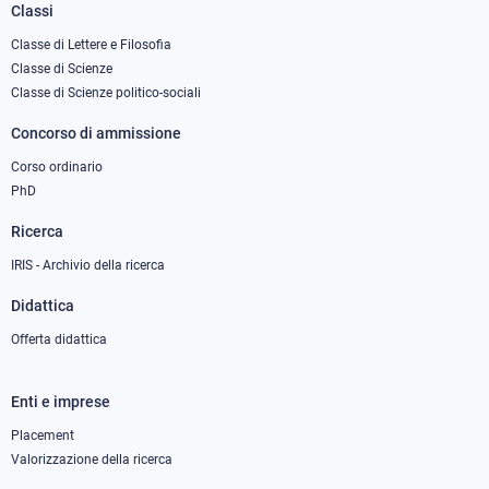
Classi
Footer
column
Classe di Lettere e Filosofia
Classe di Scienze
1
Classe di Scienze politico-sociali
Concorso di ammissione
Corso ordinario
PhD
Ricerca
IRIS - Archivio della ricerca
Didattica
Offerta didattica
Enti e imprese
Footer
column
Placement
Valorizzazione della ricerca
2