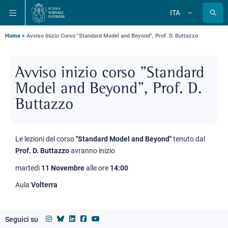
Salta
Salta
Salta
ITA
alla
al
alla
Cambia
lingua
navigazione
contenuto
ricerca
principale
principale
principale
Briciole
Home
Avviso Inizio Corso "Standard Model and Beyond", Prof. D. Buttazzo
di
pane
Avviso inizio corso "Standard
Model and Beyond", Prof. D.
Buttazzo
Le lezioni del corso
"Standard Model and Beyond"
tenuto dal
Prof. D. Buttazzo
avranno inizio
martedì
11 Novembre
alle ore
14:00
Aula
Volterra
Seguici su