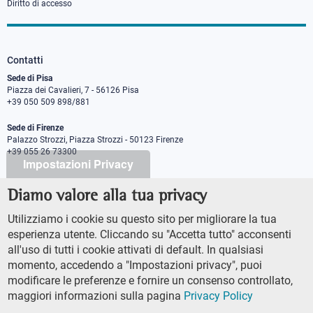
Diritto di accesso
Contatti
Sede di Pisa
Piazza dei Cavalieri, 7 - 56126 Pisa
+39 050 509 898/881
Sede di Firenze
Palazzo Strozzi, Piazza Strozzi - 50123 Firenze
+39 055 26 73300
Impostazioni Privacy
Diamo valore alla tua privacy
PEC protocollo@pec.sns.it
Codice Fiscale 8000 5050507
Utilizziamo i cookie su questo sito per migliorare la tua
Partita IVA IT00420000507
esperienza utente. Cliccando su "Accetta tutto" acconsenti
Ufficio comunicazione
all'uso di tutti i cookie attivati di default. In qualsiasi
Addetto stampa
momento, accedendo a "Impostazioni privacy", puoi
URP - Ufficio relazioni con il pubblico
modificare le preferenze e fornire un consenso controllato,
maggiori informazioni sulla pagina
Privacy Policy