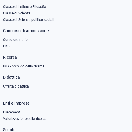
column
Classe di Lettere e Filosofia
Classe di Scienze
1
Classe di Scienze politico-sociali
Concorso di ammissione
Corso ordinario
PhD
Ricerca
IRIS - Archivio della ricerca
Didattica
Offerta didattica
Enti e imprese
Footer
column
Placement
Valorizzazione della ricerca
2
Scuole