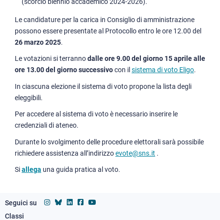
(scorcio biennio accademico 2024-2026).
Le candidature per la carica in Consiglio di amministrazione
possono essere presentate al Protocollo entro le ore 12.00 del
26 marzo 2025
.
Le votazioni si terranno
dalle ore 9.00 del giorno 15 aprile alle
ore 13.00 del giorno successivo
con il
sistema di voto Eligo
.
In ciascuna elezione il sistema di voto propone la lista degli
eleggibili.
Per accedere al sistema di voto è necessario inserire le
credenziali di ateneo.
Durante lo svolgimento delle procedure elettorali sarà possibile
richiedere assistenza all’indirizzo
evote@sns.it
.
Si
allega
una guida pratica al voto.
Seguici su
Classi
Footer