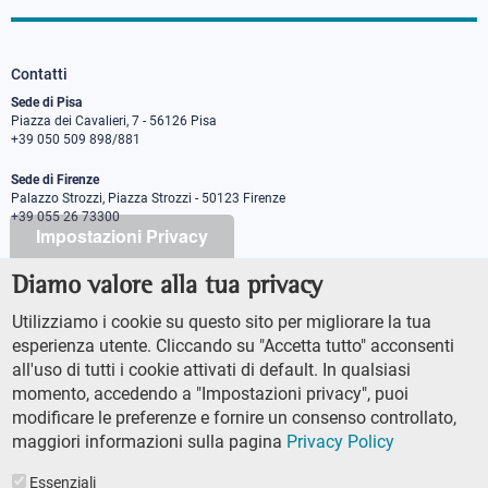
Contatti
Sede di Pisa
Piazza dei Cavalieri, 7 - 56126 Pisa
+39 050 509 898/881
Sede di Firenze
Palazzo Strozzi, Piazza Strozzi - 50123 Firenze
+39 055 26 73300
Impostazioni Privacy
Diamo valore alla tua privacy
PEC protocollo@pec.sns.it
Codice Fiscale 8000 5050507
Utilizziamo i cookie su questo sito per migliorare la tua
Partita IVA IT00420000507
esperienza utente. Cliccando su "Accetta tutto" acconsenti
Ufficio comunicazione
all'uso di tutti i cookie attivati di default. In qualsiasi
Addetto stampa
momento, accedendo a "Impostazioni privacy", puoi
URP - Ufficio relazioni con il pubblico
modificare le preferenze e fornire un consenso controllato,
maggiori informazioni sulla pagina
Privacy Policy
Essenziali