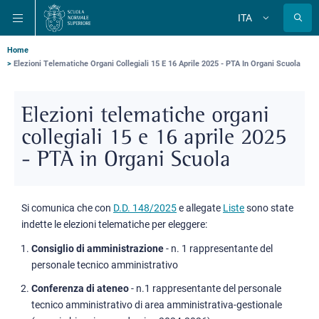
Salta
Salta
Salta
ITA
alla
al
alla
Cambia
lingua
navigazione
contenuto
ricerca
principale
principale
principale
Briciole
Home
Elezioni Telematiche Organi Collegiali 15 E 16 Aprile 2025 - PTA In Organi Scuola
di
pane
Elezioni telematiche organi
collegiali 15 e 16 aprile 2025
- PTA in Organi Scuola
Si comunica che con
D.D. 148/2025
e allegate
Liste
sono state
indette le elezioni telematiche per eleggere:
Consiglio di amministrazione
- n. 1 rappresentante del
personale tecnico amministrativo
Conferenza di ateneo
- n.1 rappresentante del personale
tecnico amministrativo di area amministrativa-gestionale