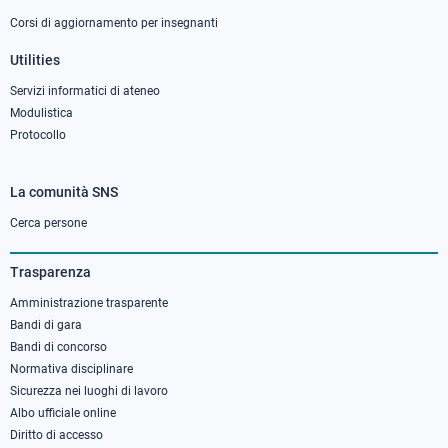
Corsi di aggiornamento per insegnanti
Utilities
Servizi informatici di ateneo
Modulistica
Protocollo
La comunità SNS
Footer
column
Cerca persone
3
Trasparenza
Amministrazione trasparente
Bandi di gara
Bandi di concorso
Normativa disciplinare
Sicurezza nei luoghi di lavoro
Albo ufficiale online
Diritto di accesso