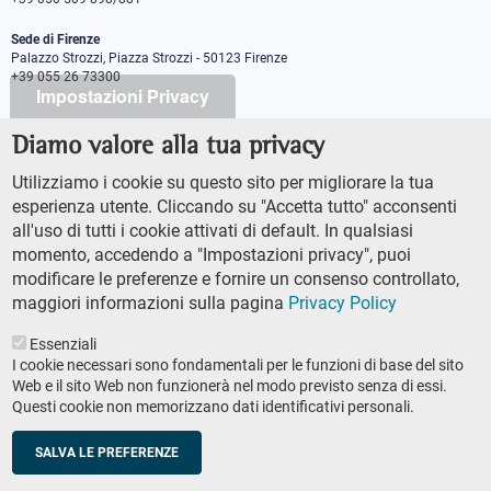
Sede di Firenze
Palazzo Strozzi, Piazza Strozzi - 50123 Firenze
+39 055 26 73300
Impostazioni Privacy
Diamo valore alla tua privacy
PEC protocollo@pec.sns.it
Codice Fiscale 8000 5050507
Utilizziamo i cookie su questo sito per migliorare la tua
Partita IVA IT00420000507
esperienza utente. Cliccando su "Accetta tutto" acconsenti
Ufficio comunicazione
all'uso di tutti i cookie attivati di default. In qualsiasi
Addetto stampa
momento, accedendo a "Impostazioni privacy", puoi
URP - Ufficio relazioni con il pubblico
modificare le preferenze e fornire un consenso controllato,
maggiori informazioni sulla pagina
Privacy Policy
Essenziali
I cookie necessari sono fondamentali per le funzioni di base del sito
Web e il sito Web non funzionerà nel modo previsto senza di essi.
Questi cookie non memorizzano dati identificativi personali.
AMMINISTRAZIONE TRASPARENTE
Footer
ACCESSIBILTÀ
secondary
SALVA LE PREFERENZE
MAPPA DEL SITO