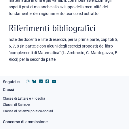
matematica in una e più variabili, con molta attenzioni agli
aspetti pratici ma anche allo sviluppo della mentalità dei
fondamenti e del ragionamento teorico ed astratto.
Riferimenti bibliografici
note dei docenti e liste di esercizi, per la prima parte, capitoli 5,
6, 7, 8 (in parte; e con alcuni degli esercizi proposti) del libro
"complementi di Matematica" (L. Ambrosio, C. Mantegazza, F.
Ricci) per la seconda parte
Seguici su
Classi
Footer
column
Classe di Lettere e Filosofia
Classe di Scienze
1
Classe di Scienze politico-sociali
Concorso di ammissione