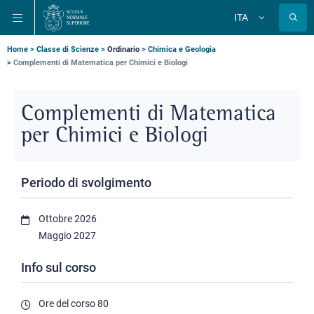
Salta
Salta
Salta
ITA
alla
al
alla
Cambia
lingua
navigazione
contenuto
ricerca
principale
principale
principale
Briciole
Home
Classe di Scienze
Ordinario
Chimica e Geologia
Complementi di Matematica per Chimici e Biologi
di
pane
Complementi di Matematica
per Chimici e Biologi
Periodo di svolgimento
Ottobre 2026
Maggio 2027
Info sul corso
Ore del corso
80