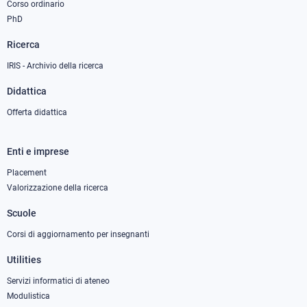
Corso ordinario
PhD
Ricerca
IRIS - Archivio della ricerca
Didattica
Offerta didattica
Enti e imprese
Footer
column
Placement
Valorizzazione della ricerca
2
Scuole
Corsi di aggiornamento per insegnanti
Utilities
Servizi informatici di ateneo
Modulistica