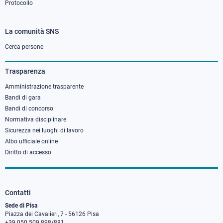
Protocollo
La comunità SNS
Footer
column
Cerca persone
3
Trasparenza
Amministrazione trasparente
Bandi di gara
Bandi di concorso
Normativa disciplinare
Sicurezza nei luoghi di lavoro
Albo ufficiale online
Diritto di accesso
Contatti
Sede di Pisa
Piazza dei Cavalieri, 7 - 56126 Pisa
+39 050 509 898/881