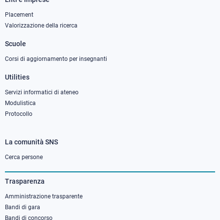
Footer
column
Placement
Valorizzazione della ricerca
2
Scuole
Corsi di aggiornamento per insegnanti
Utilities
Servizi informatici di ateneo
Modulistica
Protocollo
La comunità SNS
Footer
column
Cerca persone
3
Trasparenza
Amministrazione trasparente
Bandi di gara
Bandi di concorso