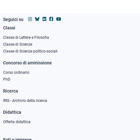
Seguici su
Classi
Footer
column
Classe di Lettere e Filosofia
Classe di Scienze
1
Classe di Scienze politico-sociali
Concorso di ammissione
Corso ordinario
PhD
Ricerca
IRIS - Archivio della ricerca
Didattica
Offerta didattica
Enti e imprese