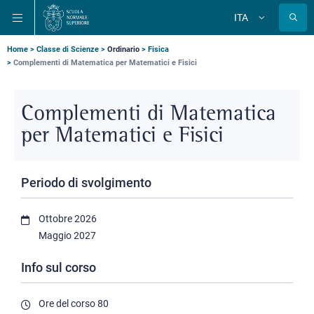
Salta
Salta
Salta
ITA
alla
al
alla
Cambia
lingua
navigazione
contenuto
ricerca
principale
principale
principale
Briciole
Home
Classe di Scienze
Ordinario
Fisica
Complementi di Matematica per Matematici e Fisici
di
pane
Complementi di Matematica
per Matematici e Fisici
Periodo di svolgimento
Ottobre 2026
Maggio 2027
Info sul corso
Ore del corso
80