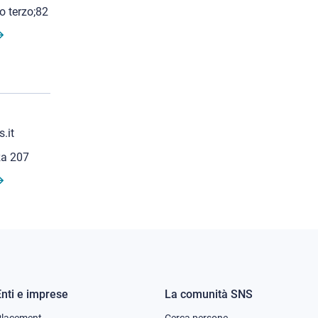
o terzo;82
.it
za 207
Enti e imprese
La comunità SNS
Footer
Footer
Placement
Cerca persone