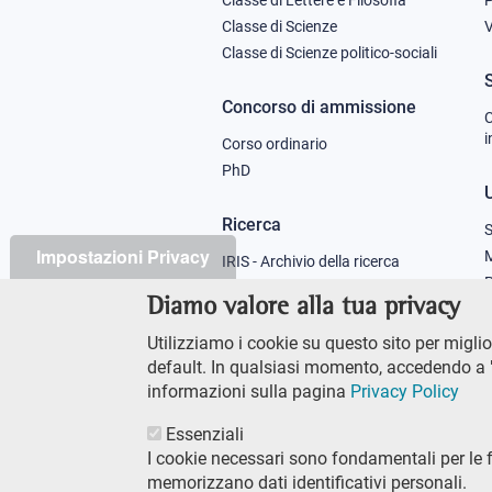
column
Classe di Scienze
V
Classe di Scienze politico-sociali
1
Concorso di ammissione
C
i
Corso ordinario
PhD
U
Ricerca
S
Impostazioni Privacy
M
IRIS - Archivio della ricerca
P
Diamo valore alla tua privacy
Didattica
Utilizziamo i cookie su questo sito per miglior
Offerta didattica
default. In qualsiasi momento, accedendo a "
informazioni sulla pagina
Privacy Policy
Essenziali
I cookie necessari sono fondamentali per le 
memorizzano dati identificativi personali.