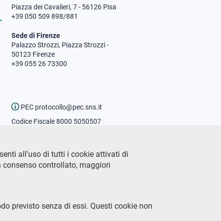
Piazza dei Cavalieri, 7 - 56126 Pisa
+39 050 509 898/881
Sede di Firenze
Palazzo Strozzi, Piazza Strozzi -
50123 Firenze
+39 055 26 73300
PEC protocollo@pec.sns.it
Codice Fiscale 8000 5050507
Partita IVA IT00420000507
Ufficio comunicazione
ti all'uso di tutti i cookie attivati di
Addetto stampa
n consenso controllato, maggiori
URP - Ufficio relazioni con il
pubblico
odo previsto senza di essi. Questi cookie non