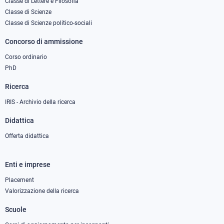
column
Classe di Lettere e Filosofia
Classe di Scienze
1
Classe di Scienze politico-sociali
Concorso di ammissione
Corso ordinario
PhD
Ricerca
IRIS - Archivio della ricerca
Didattica
Offerta didattica
Enti e imprese
Footer
column
Placement
Valorizzazione della ricerca
2
Scuole