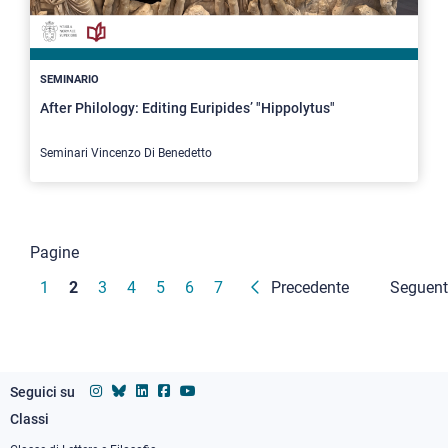
SEMINARIO
After Philology: Editing Euripides’ "Hippolytus"
Seminari Vincenzo Di Benedetto
Paginazione
Pagine
Pagina
1
Pagina
2
Pagina
3
Pagina
4
Pagina
5
Pagina
6
Pagina
7
Precedente
Seguent
attuale
Seguici su
Classi
Footer