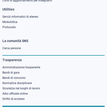
Corsi di aggiornamento per insegnanti
Utilities
Servizi informatici di ateneo
Modulistica
Protocollo
La comunità SNS
Footer
column
Cerca persone
3
Trasparenza
Amministrazione trasparente
Bandi di gara
Bandi di concorso
Normativa disciplinare
Sicurezza nei luoghi di lavoro
Albo ufficiale online
Diritto di accesso