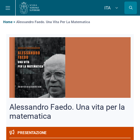
Salta
Salta
Salta
ITA
alla
al
alla
Cambia
lingua
navigazione
contenuto
ricerca
principale
principale
principale
Briciole
Home
Alessandro Faedo. Una Vita Per La Matematica
di
pane
Alessandro Faedo. Una vita per la
matematica
PRESENTAZIONE