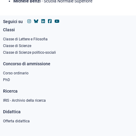
Michele Benzi
- Scuola Normale Superiore
Seguici su
Classi
Footer
column
Classe di Lettere e Filosofia
Classe di Scienze
1
Classe di Scienze politico-sociali
Concorso di ammissione
Corso ordinario
PhD
Ricerca
IRIS - Archivio della ricerca
Didattica
Offerta didattica