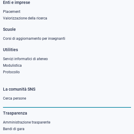
Enti e imprese
Footer
column
Placement
Valorizzazione della ricerca
2
Scuole
Corsi di aggiornamento per insegnanti
Utilities
Servizi informatici di ateneo
Modulistica
Protocollo
La comunità SNS
Footer
column
Cerca persone
3
Trasparenza
Amministrazione trasparente
Bandi di gara