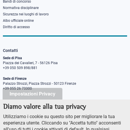
Bandi di concorso
Normativa disciplinare
Sicurezza nei luoghi di lavoro
Albo ufficiale online
Diritto di accesso
Contatti
Sede di Pisa
Piazza dei Cavalieri, 7 - 56126 Pisa
+39 050 509 898/881
Sede di Firenze
Palazzo Strozzi, Piazza Strozzi - 50123 Firenze
+39 055 26 73300
Impostazioni Privacy
Diamo valore alla tua privacy
PEC protocollo@pec.sns.it
Codice Fiscale 8000 5050507
Utilizziamo i cookie su questo sito per migliorare la tua
Partita IVA IT00420000507
esperienza utente. Cliccando su "Accetta tutto" acconsenti
Ufficio comunicazione
all'uso di tutti i cookie attivati di default. In qualsiasi