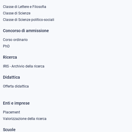
column
Classe di Lettere e Filosofia
Classe di Scienze
1
Classe di Scienze politico-sociali
Concorso di ammissione
Corso ordinario
PhD
Ricerca
IRIS - Archivio della ricerca
Didattica
Offerta didattica
Enti e imprese
Footer
column
Placement
Valorizzazione della ricerca
2
Scuole