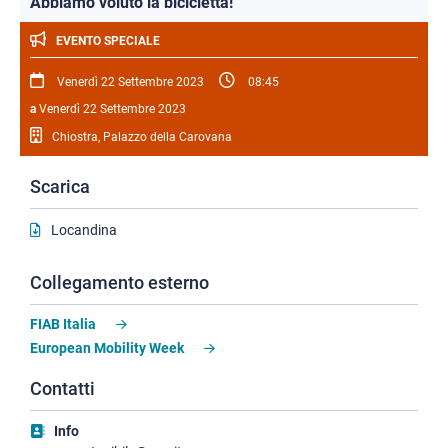
Abbiamo voluto la bicicletta!
EVENTO SPECIALE
Venerdì 22 Settembre 2023
08:45
a
Venerdì 22 Settembre 2023
Chiostra, Palazzo della Carovana
Scarica
Locandina
Collegamento esterno
FIAB Italia
European Mobility Week
Contatti
Info