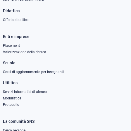
IRIS - Archivio della ricerca
Didattica
Offerta didattica
Enti e imprese
Footer
column
Placement
Valorizzazione della ricerca
2
Scuole
Corsi di aggiornamento per insegnanti
Utilities
Servizi informatici di ateneo
Modulistica
Protocollo
La comunità SNS
Footer
Cerca persone