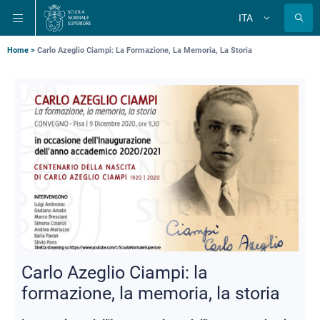
Salta
Salta
Salta
ITA
alla
al
alla
Cambia
lingua
navigazione
contenuto
ricerca
principale
principale
principale
Briciole
Home
Carlo Azeglio Ciampi: La Formazione, La Memoria, La Storia
di
pane
Carlo Azeglio Ciampi: la
formazione, la memoria, la storia