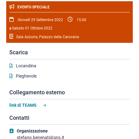
EVENTO SPECIALE
Giovedì 29 Settembre 2022
15:00
a
Sabato 01 Ottobre 2022
Sala Azzurra, Palazzo della Carovana
Scarica
Locandina
Pieghevole
Collegamento esterno
link di TEAMS
Contatti
Organizzazione
stefano.benenati@sns.it