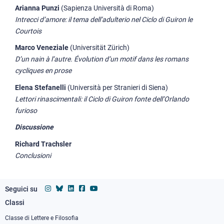
Arianna Punzi
(Sapienza Università di Roma)
Intrecci d’amore: il tema dell’adulterio nel Ciclo di Guiron le
Courtois
Marco Veneziale
(Universität Zürich)
D’un nain à l’autre.
Évolution d’un motif dans les romans
cycliques en prose
Elena Stefanelli
(Università per Stranieri di Siena)
Lettori rinascimentali: il Ciclo di Guiron fonte dell’Orlando
furioso
Discussione
Richard Trachsler
Conclusioni
Seguici su
Classi
Footer
column
Classe di Lettere e Filosofia