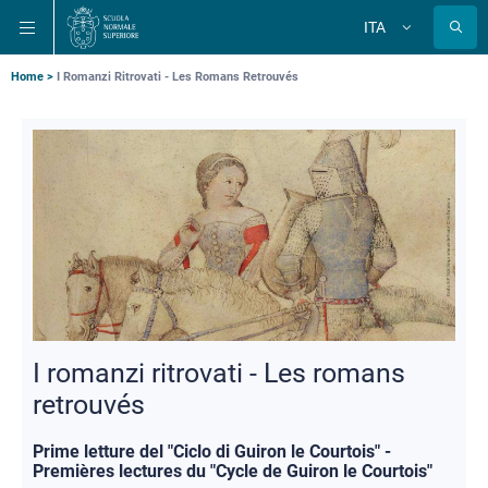
Salta
Salta
Salta
ITA
alla
al
alla
Cambia
lingua
navigazione
contenuto
ricerca
principale
principale
principale
Briciole
Home
I Romanzi Ritrovati - Les Romans Retrouvés
di
pane
I romanzi ritrovati - Les romans
retrouvés
Prime letture del "Ciclo di Guiron le Courtois" -
Premières lectures du "Cycle de Guiron le Courtois"