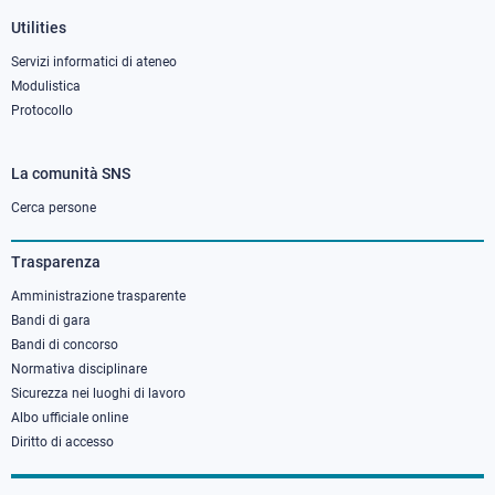
Utilities
Servizi informatici di ateneo
Modulistica
Protocollo
La comunità SNS
Footer
column
Cerca persone
3
Trasparenza
Amministrazione trasparente
Bandi di gara
Bandi di concorso
Normativa disciplinare
Sicurezza nei luoghi di lavoro
Albo ufficiale online
Diritto di accesso