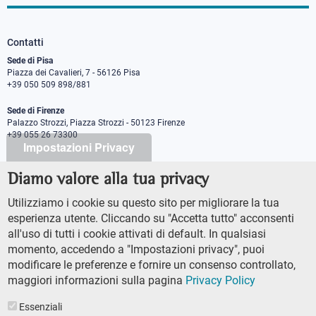
Contatti
Sede di Pisa
Piazza dei Cavalieri, 7 - 56126 Pisa
+39 050 509 898/881
Sede di Firenze
Palazzo Strozzi, Piazza Strozzi - 50123 Firenze
+39 055 26 73300
Impostazioni Privacy
Diamo valore alla tua privacy
PEC protocollo@pec.sns.it
Codice Fiscale 8000 5050507
Utilizziamo i cookie su questo sito per migliorare la tua
Partita IVA IT00420000507
esperienza utente. Cliccando su "Accetta tutto" acconsenti
Ufficio comunicazione
all'uso di tutti i cookie attivati di default. In qualsiasi
Addetto stampa
momento, accedendo a "Impostazioni privacy", puoi
URP - Ufficio relazioni con il pubblico
modificare le preferenze e fornire un consenso controllato,
maggiori informazioni sulla pagina
Privacy Policy
Essenziali