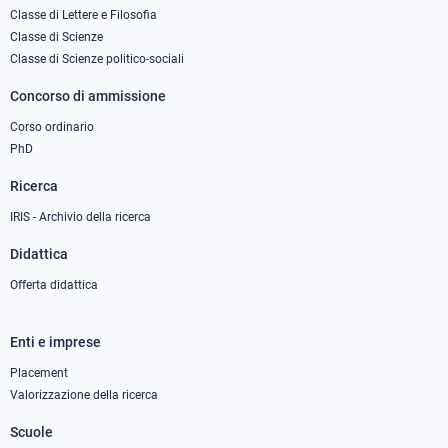
column
Classe di Lettere e Filosofia
Classe di Scienze
1
Classe di Scienze politico-sociali
Concorso di ammissione
Corso ordinario
PhD
Ricerca
IRIS - Archivio della ricerca
Didattica
Offerta didattica
Enti e imprese
Footer
column
Placement
Valorizzazione della ricerca
2
Scuole