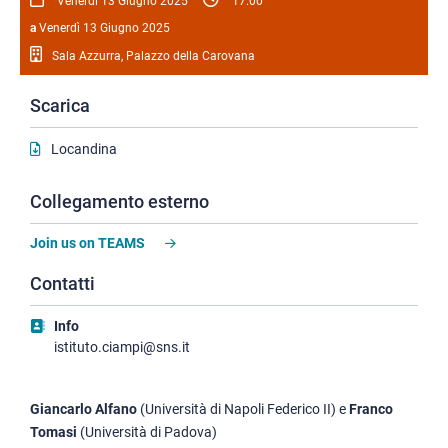
Venerdì 13 Giugno 2025
17:00
a
Venerdì 13 Giugno 2025
Sala Azzurra, Palazzo della Carovana
Scarica
Locandina
Collegamento esterno
Join us on TEAMS
Contatti
Info
istituto.ciampi@sns.it
Giancarlo Alfano
(Università di Napoli Federico II) e
Franco
Tomasi
(Università di Padova)