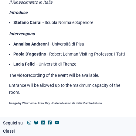
Il Rinascimento in Italia
Introduce
Stefano Carrai
- Scuola Normale Superiore
Intervengono
Annalisa Andreoni
- Università di Pisa
Paola D’agostino
- Robert Lehman Visiting Professor, I Tatti
Lucia Felici
- Università di Firenze
The videorecording of the event will be available.
Entrance will be allowed up to the maximum capacity of the
room.
Image by Wikimedia - Ideal City - Galleria Nazionale delle Marche Urbino
Seguici su
Classi
Footer