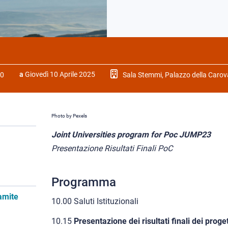
a
Giovedì 10 Aprile 2025
00
Sala Stemmi, Palazzo della Caro
Photo by Pexels
Joint Universities program for Poc JUMP23
Presentazione Risultati Finali PoC
Programma
ramite
10.00 Saluti Istituzionali
10.15
Presentazione dei risultati finali dei pro