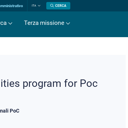
amministrativo
CERCA
ITA
Cambia
lingua
rca
Terza missione
sities program for Poc
inali PoC