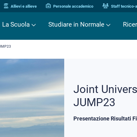
Allievi e allieve
Personale accademico
Staff tecnico-
La Scuola
Studiare in Normale
Rice
 JUMP23
Joint Univer
JUMP23
Presentazione Risultati F