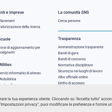
Enti e imprese
La comunità SNS
Footer
Footer
Placement
Cerca persone
column
column
alorizzazione della ricerca
2
3
Trasparenza
Scuole
Amministrazione trasparente
orsi di aggiornamento per
nsegnanti
Bandi di gara
Bandi di concorso
tilities
Normativa disciplinare
Sicurezza nei luoghi di lavoro
ervizi informatici di ateneo
Albo ufficiale online
odulistica
Diritto di accesso
rotocollo
are la tua esperienza utente. Cliccando su "Accetta tutto" acconsen
Impostazioni privacy", puoi modificare le preferenze e fornire u