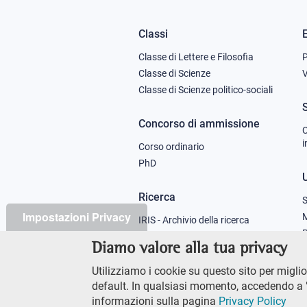
Classi
Footer
Classe di Lettere e Filosofia
column
Classe di Scienze
V
Classe di Scienze politico-sociali
1
Concorso di ammissione
C
i
Corso ordinario
PhD
U
Ricerca
S
Impostazioni Privacy
M
IRIS - Archivio della ricerca
P
Diamo valore alla tua privacy
Didattica
Utilizziamo i cookie su questo sito per miglior
Offerta didattica
default. In qualsiasi momento, accedendo a "
informazioni sulla pagina
Privacy Policy