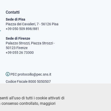
Contatti
Sede di Pisa
Piazza dei Cavalieri, 7 - 56126 Pisa
+39 050 509 898/881
Sede di Firenze
Palazzo Strozzi, Piazza Strozzi -
50123 Firenze
+39 055 26 73300
PEC protocollo@pec.sns.it
Codice Fiscale 8000 5050507
Partita IVA IT00420000507
Ufficio comunicazione
ti all'uso di tutti i cookie attivati di
Addetto stampa
n consenso controllato, maggiori
URP - Ufficio relazioni con il
pubblico