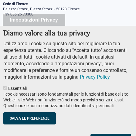
Sede di Firenze
Palazzo Strozzi, Piazza Strozzi - 50123 Firenze
+39 055 26 73300
Impostazioni Privacy
Diamo valore alla tua privacy
PEC protocollo@pec.sns.it
Codice Fiscale 8000 5050507
Utilizziamo i cookie su questo sito per migliorare la tua
Partita IVA IT00420000507
esperienza utente. Cliccando su "Accetta tutto" acconsenti
Ufficio comunicazione
all'uso di tutti i cookie attivati di default. In qualsiasi
Addetto stampa
momento, accedendo a "Impostazioni privacy", puoi
URP - Ufficio relazioni con il pubblico
modificare le preferenze e fornire un consenso controllato,
maggiori informazioni sulla pagina
Privacy Policy
Essenziali
I cookie necessari sono fondamentali per le funzioni di base del sito
Web e il sito Web non funzionerà nel modo previsto senza di essi.
Questi cookie non memorizzano dati identificativi personali.
AMMINISTRAZIONE TRASPARENTE
Footer
ACCESSIBILTÀ
secondary
SALVA LE PREFERENZE
MAPPA DEL SITO
navigation
PRIVACY POLICY