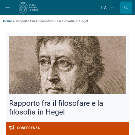
Salta
Salta
Salta
ITA
alla
al
alla
Cambia
lingua
navigazione
contenuto
ricerca
principale
principale
principale
Briciole
Home
Rapporto Fra Il Filosofare E La Filosofia In Hegel
di
pane
Rapporto fra il filosofare e la
filosofia in Hegel
CONFERENZA