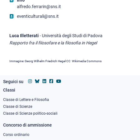
Info
alfredo.ferrarin@sns.it
eventiculturali@sns.it
Luca Illetterati
- Università degli Studi di Padova
Rapporto fra il filosofare e la filosofia in Hegel
Immagine: Georg Wilhelm Friedrich Hegel CC Wikimedia Commons
Seguici su
Classi
Footer
column
Classe di Lettere e Filosofia
Classe di Scienze
1
Classe di Scienze politico-sociali
Concorso di ammissione
Corso ordinario