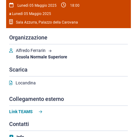
Lunedì 05 Maggio 2025
18:00
a
Lunedì 05 Maggio 2025
Sala Azzurra, Palazzo della Carovana
Organizzazione
Alfredo Ferrarin
Scuola Normale Superiore
Scarica
Locandina
Collegamento esterno
Link TEAMS
Contatti