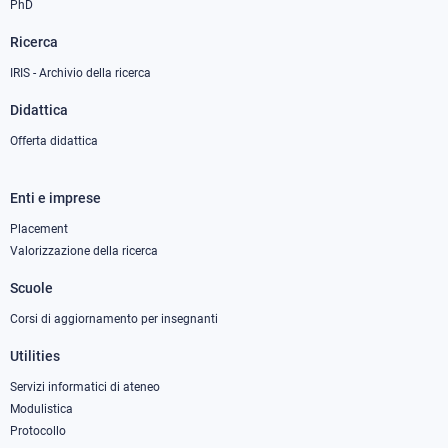
PhD
Ricerca
IRIS - Archivio della ricerca
Didattica
Offerta didattica
Enti e imprese
Footer
column
Placement
Valorizzazione della ricerca
2
Scuole
Corsi di aggiornamento per insegnanti
Utilities
Servizi informatici di ateneo
Modulistica
Protocollo