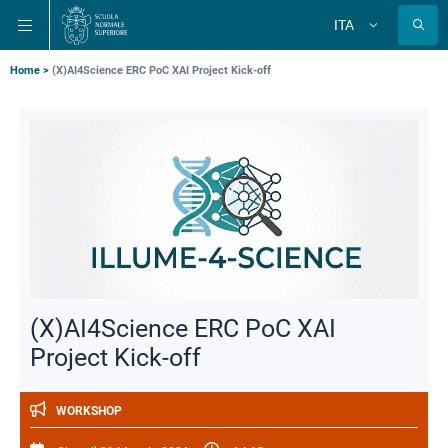
Salta
Salta
Salta
ITA
alla
al
alla
Cambia
lingua
navigazione
contenuto
ricerca
principale
principale
principale
Briciole
Home
(X)AI4Science ERC PoC XAI Project Kick-off
di
pane
(X)AI4Science ERC PoC XAI
Project Kick-off
WORKSHOP