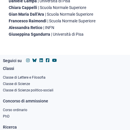
Daniele Campa
| Università di Pisa
Chiara Cappelli
| Scuola Normale Superiore
Gian Maria Dall’Ara
| Scuola Normale Superiore
Francesco Raimondi
| Scuola Normale Superiore
Alessandra Retico
| INFN
Giuseppina Sgandurra
| Università di Pisa
Seguici su
Classi
Footer
column
Classe di Lettere e Filosofia
Classe di Scienze
1
Classe di Scienze politico-sociali
Concorso di ammissione
Corso ordinario
PhD
Ricerca