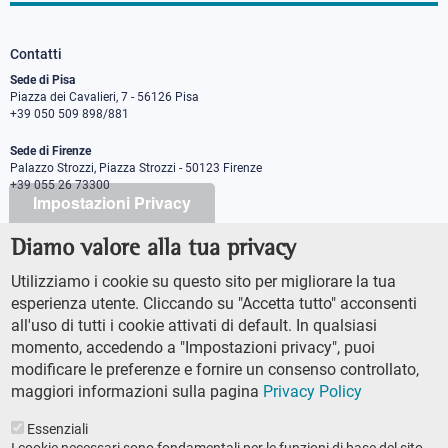
Contatti
Sede di Pisa
Piazza dei Cavalieri, 7 - 56126 Pisa
+39 050 509 898/881
Sede di Firenze
Palazzo Strozzi, Piazza Strozzi - 50123 Firenze
+39 055 26 73300
Impostazioni Privacy
Diamo valore alla tua privacy
PEC protocollo@pec.sns.it
Codice Fiscale 8000 5050507
Utilizziamo i cookie su questo sito per migliorare la tua
Partita IVA IT00420000507
esperienza utente. Cliccando su "Accetta tutto" acconsenti
Ufficio comunicazione
all'uso di tutti i cookie attivati di default. In qualsiasi
Addetto stampa
momento, accedendo a "Impostazioni privacy", puoi
URP - Ufficio relazioni con il pubblico
modificare le preferenze e fornire un consenso controllato,
maggiori informazioni sulla pagina
Privacy Policy
Essenziali
I cookie necessari sono fondamentali per le funzioni di base del sito