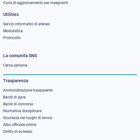
Corsi di aggiornamento per insegnanti
Utilities
Servizi informatici di ateneo
Modulistica
Protocollo
La comunità SNS
Footer
column
Cerca persone
3
Trasparenza
Amministrazione trasparente
Bandi di gara
Bandi di concorso
Normativa disciplinare
Sicurezza nei luoghi di lavoro
Albo ufficiale online
Diritto di accesso