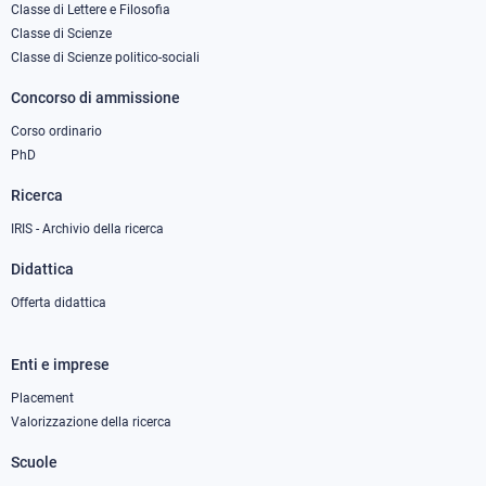
column
Classe di Lettere e Filosofia
Classe di Scienze
1
Classe di Scienze politico-sociali
Concorso di ammissione
Corso ordinario
PhD
Ricerca
IRIS - Archivio della ricerca
Didattica
Offerta didattica
Enti e imprese
Footer
column
Placement
Valorizzazione della ricerca
2
Scuole