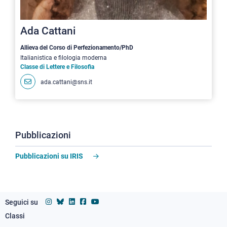
Ada Cattani
Allieva del Corso di Perfezionamento/PhD
Italianistica e filologia moderna
Classe di Lettere e Filosofia
ada.cattani@sns.it
Pubblicazioni
Pubblicazioni su IRIS
Seguici su
Classi
Footer