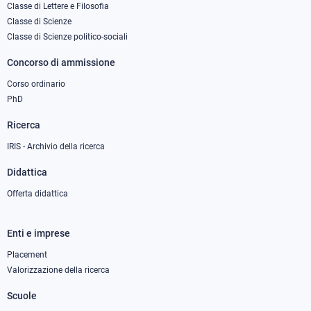
column
Classe di Lettere e Filosofia
Classe di Scienze
1
Classe di Scienze politico-sociali
Concorso di ammissione
Corso ordinario
PhD
Ricerca
IRIS - Archivio della ricerca
Didattica
Offerta didattica
Enti e imprese
Footer
column
Placement
Valorizzazione della ricerca
2
Scuole