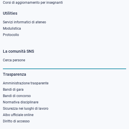
Corsi di aggiornamento per insegnanti
Utilities
Servizi informatici di ateneo
Modulistica
Protocollo
La comunità SNS
Footer
column
Cerca persone
3
Trasparenza
Amministrazione trasparente
Bandi di gara
Bandi di concorso
Normativa disciplinare
Sicurezza nei luoghi di lavoro
Albo ufficiale online
Diritto di accesso