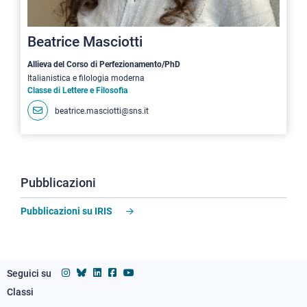
Beatrice Masciotti
Allieva del Corso di Perfezionamento/PhD
Italianistica e filologia moderna
Classe di Lettere e Filosofia
beatrice.masciotti@sns.it
Pubblicazioni
Pubblicazioni su IRIS
Seguici su
Classi
Footer