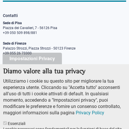
Contatti
Sede di Pisa
Piazza dei Cavalieri, 7 - 56126 Pisa
+39 050 509 898/881
Sede di Firenze
Palazzo Strozzi, Piazza Strozzi - 50123 Firenze
+39 055 26 73300
Impostazioni Privacy
Diamo valore alla tua privacy
PEC protocollo@pec.sns.it
Codice Fiscale 8000 5050507
Utilizziamo i cookie su questo sito per migliorare la tua
Partita IVA IT00420000507
esperienza utente. Cliccando su "Accetta tutto" acconsenti
Ufficio comunicazione
all'uso di tutti i cookie attivati di default. In qualsiasi
Addetto stampa
momento, accedendo a "Impostazioni privacy", puoi
URP - Ufficio relazioni con il pubblico
modificare le preferenze e fornire un consenso controllato,
maggiori informazioni sulla pagina
Privacy Policy
Essenziali
I cookie necessari sono fondamentali per le funzioni di base del sito