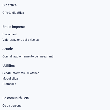
Didattica
Offerta didattica
Enti e imprese
Footer
column
Placement
Valorizzazione della ricerca
2
Scuole
Corsi di aggiornamento per insegnanti
Utilities
Servizi informatici di ateneo
Modulistica
Protocollo
La comunità SNS
Footer
column
Cerca persone