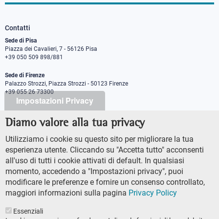
Contatti
Sede di Pisa
Piazza dei Cavalieri, 7 - 56126 Pisa
+39 050 509 898/881
Sede di Firenze
Palazzo Strozzi, Piazza Strozzi - 50123 Firenze
+39 055 26 73300
Impostazioni Privacy
Diamo valore alla tua privacy
PEC protocollo@pec.sns.it
Codice Fiscale 8000 5050507
Utilizziamo i cookie su questo sito per migliorare la tua
Partita IVA IT00420000507
esperienza utente. Cliccando su "Accetta tutto" acconsenti
Ufficio comunicazione
all'uso di tutti i cookie attivati di default. In qualsiasi
Addetto stampa
momento, accedendo a "Impostazioni privacy", puoi
URP - Ufficio relazioni con il pubblico
modificare le preferenze e fornire un consenso controllato,
maggiori informazioni sulla pagina
Privacy Policy
Essenziali