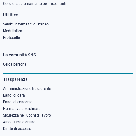
Corsi di aggiornamento per insegnanti
Utilities
Servizi informatici di ateneo
Modulistica
Protocollo
La comunità SNS
Footer
column
Cerca persone
3
Trasparenza
Amministrazione trasparente
Bandi di gara
Bandi di concorso
Normativa disciplinare
Sicurezza nei luoghi di lavoro
Albo ufficiale online
Diritto di accesso