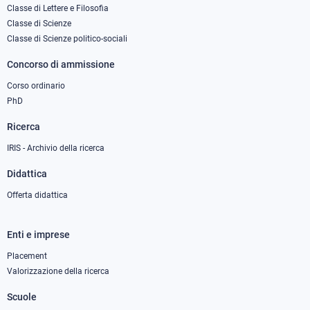
column
Classe di Lettere e Filosofia
Classe di Scienze
1
Classe di Scienze politico-sociali
Concorso di ammissione
Corso ordinario
PhD
Ricerca
IRIS - Archivio della ricerca
Didattica
Offerta didattica
Enti e imprese
Footer
column
Placement
Valorizzazione della ricerca
2
Scuole