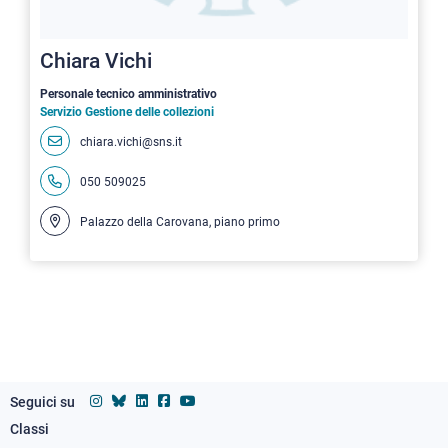
Chiara Vichi
Personale tecnico amministrativo
Servizio Gestione delle collezioni
chiara.vichi@sns.it
050 509025
Palazzo della Carovana, piano primo
Seguici su
Classi
Footer