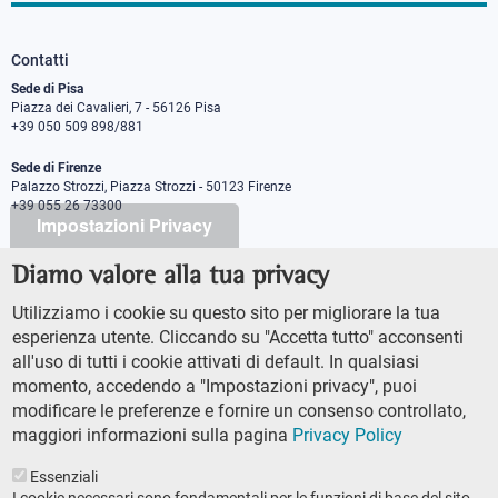
Contatti
Sede di Pisa
Piazza dei Cavalieri, 7 - 56126 Pisa
+39 050 509 898/881
Sede di Firenze
Palazzo Strozzi, Piazza Strozzi - 50123 Firenze
+39 055 26 73300
Impostazioni Privacy
Diamo valore alla tua privacy
PEC protocollo@pec.sns.it
Codice Fiscale 8000 5050507
Utilizziamo i cookie su questo sito per migliorare la tua
Partita IVA IT00420000507
esperienza utente. Cliccando su "Accetta tutto" acconsenti
Ufficio comunicazione
all'uso di tutti i cookie attivati di default. In qualsiasi
Addetto stampa
momento, accedendo a "Impostazioni privacy", puoi
URP - Ufficio relazioni con il pubblico
modificare le preferenze e fornire un consenso controllato,
maggiori informazioni sulla pagina
Privacy Policy
Essenziali
I cookie necessari sono fondamentali per le funzioni di base del sito