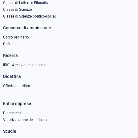
column
Classe di Lettere e Filosofia
Classe di Scienze
1
Classe di Scienze politico-sociali
Concorso di ammissione
Corso ordinario
PhD
Ricerca
IRIS - Archivio della ricerca
Didattica
Offerta didattica
Enti e imprese
Footer
column
Placement
Valorizzazione della ricerca
2
Scuole