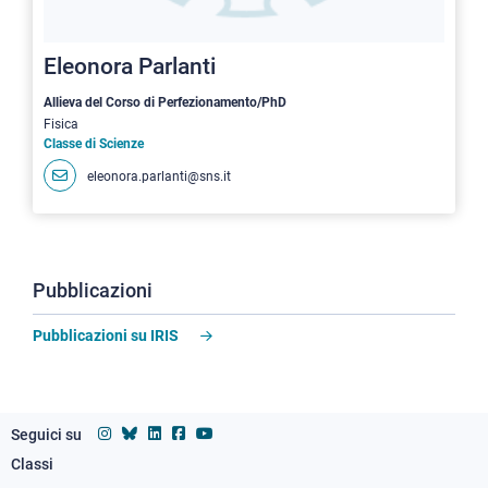
Eleonora Parlanti
Allieva del Corso di Perfezionamento/PhD
Fisica
Classe di Scienze
eleonora.parlanti@sns.it
Pubblicazioni
Pubblicazioni su IRIS
Seguici su
Classi
Footer