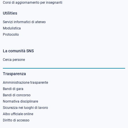
Corsi di aggiornamento per insegnanti
Utilities
Servizi informatici di ateneo
Modulistica
Protocollo
La comunità SNS
Footer
column
Cerca persone
3
Trasparenza
Amministrazione trasparente
Bandi di gara
Bandi di concorso
Normativa disciplinare
Sicurezza nei luoghi di lavoro
Albo ufficiale online
Diritto di accesso