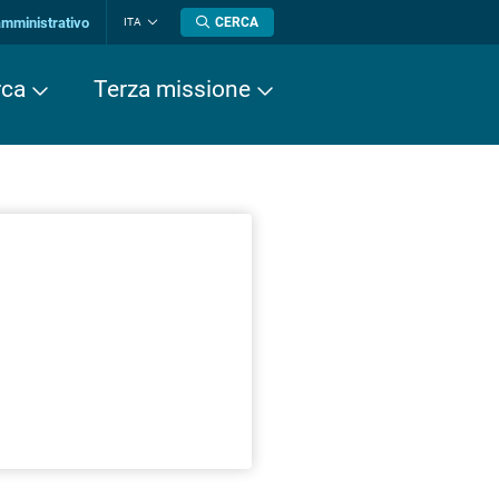
amministrativo
CERCA
ITA
Cambia
lingua
rca
Terza missione