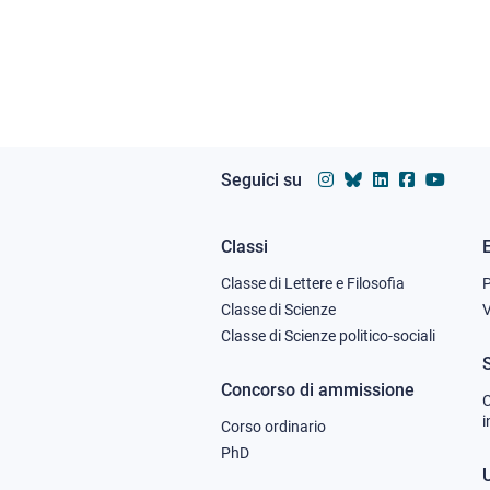
Seguici su
Classi
Footer
Classe di Lettere e Filosofia
column
Classe di Scienze
V
Classe di Scienze politico-sociali
1
Concorso di ammissione
C
i
Corso ordinario
PhD
U