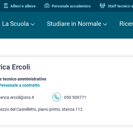
Allievi e allieve
Personale accademico
Staff tecnico-
La Scuola
Studiare in Normale
Rice
ica Ercoli
e tecnico amministrativo
Personale a contratto
erica.ercoli@sns.it
050 509771
azzo del Castelletto, piano primo, stanza 112