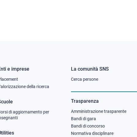
Enti e imprese
La comunità SNS
Footer
Footer
Placement
Cerca persone
column
column
alorizzazione della ricerca
2
3
Trasparenza
Scuole
Amministrazione trasparente
orsi di aggiornamento per
nsegnanti
Bandi di gara
Bandi di concorso
tilities
Normativa disciplinare