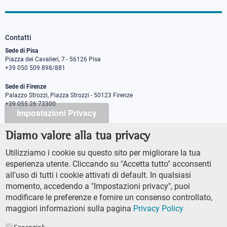
Contatti
Sede di Pisa
Piazza dei Cavalieri, 7 - 56126 Pisa
+39 050 509 898/881
Sede di Firenze
Palazzo Strozzi, Piazza Strozzi - 50123 Firenze
+39 055 26 73300
Impostazioni Privacy
Diamo valore alla tua privacy
PEC protocollo@pec.sns.it
Codice Fiscale 8000 5050507
Utilizziamo i cookie su questo sito per migliorare la tua
Partita IVA IT00420000507
esperienza utente. Cliccando su "Accetta tutto" acconsenti
Ufficio comunicazione
all'uso di tutti i cookie attivati di default. In qualsiasi
Addetto stampa
momento, accedendo a "Impostazioni privacy", puoi
URP - Ufficio relazioni con il pubblico
modificare le preferenze e fornire un consenso controllato,
maggiori informazioni sulla pagina
Privacy Policy