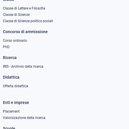
Footer
column
Classe di Lettere e Filosofia
Classe di Scienze
1
Classe di Scienze politico-sociali
Concorso di ammissione
Corso ordinario
PhD
Ricerca
IRIS - Archivio della ricerca
Didattica
Offerta didattica
Enti e imprese
Footer
column
Placement
Valorizzazione della ricerca
2
Scuole